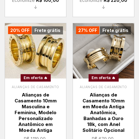
Economize
R$
100,00
Economize
R$
220,00
↓
↓
20% OFF
Frete grátis
27% OFF
Frete grátis
Em oferta 🔥
Em oferta 🔥
ALIANÇAS DE CASAMENTO
ALIANÇAS DE CASAMENTO
Alianças de
Alianças de
Casamento 10mm
Casamento 10mm
Masculina e
em Moeda Antiga
Feminina, Modelo
Anatômica,
Personalizado
Banhadas a Ouro
Anatômico em
18k, com Anel
Moeda Antiga
Solitário Opcional