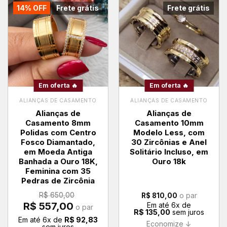
14% OFF
Frete grátis
Frete grátis
Em oferta 🔥
Em oferta 🔥
ALIANÇAS DE CASAMENTO
ALIANÇAS DE CASAMENTO
Alianças de
Alianças de
Casamento 8mm
Casamento 10mm
Polidas com Centro
Modelo Less, com
Fosco Diamantado,
30 Zircônias e Anel
em Moeda Antiga
Solitário Incluso, em
Banhada a Ouro 18K,
Ouro 18k
Feminina com 35
Pedras de Zircônia
R$
650,00
o par
R$
810,00
O
O
R$
557,00
Em até
6
x de
o par
preço
preço
R$
135,00
sem juros
original
atual
Em até
6
x de
R$
92,83
era:
é:
Economize ↓
sem juros