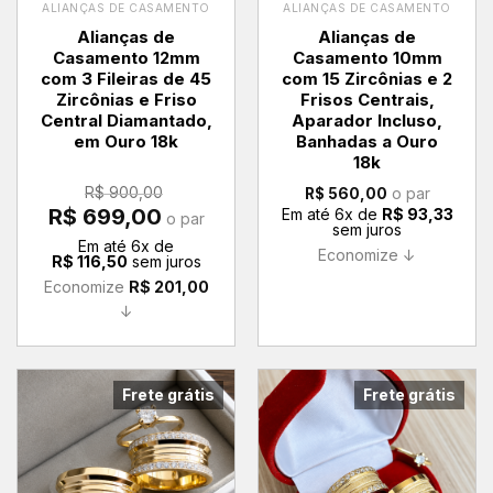
ALIANÇAS DE CASAMENTO
ALIANÇAS DE CASAMENTO
Alianças de
Alianças de
Casamento 12mm
Casamento 10mm
com 3 Fileiras de 45
com 15 Zircônias e 2
Zircônias e Friso
Frisos Centrais,
Central Diamantado,
Aparador Incluso,
em Ouro 18k
Banhadas a Ouro
18k
R$
900,00
o par
R$
560,00
O
O
R$
699,00
Em até
6
x de
R$
93,33
o par
preço
preço
sem juros
original
atual
Em até
6
x de
era:
é:
Economize ↓
R$
116,50
sem juros
R$ 900,00.
R$ 699,00.
Economize
R$
201,00
↓
Frete grátis
Frete grátis