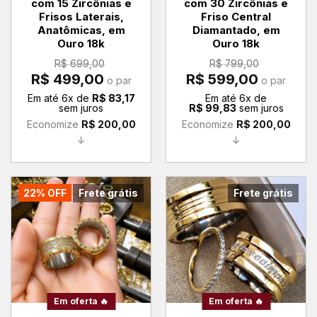
com 15 Zircônias e
com 30 Zircônias e
Frisos Laterais,
Friso Central
Anatômicas, em
Diamantado, em
Ouro 18k
Ouro 18k
R$
699,00
R$
799,00
O
O
O
O
R$
499,00
R$
599,00
o par
o par
preço
preço
preço
preço
original
atual
original
atual
Em até
6
x de
R$
83,17
Em até
6
x de
era:
é:
era:
é:
sem juros
R$
99,83
sem juros
R$ 699,00.
R$ 499,00.
R$ 799,00.
R$ 599,00.
Economize
R$
200,00
Economize
R$
200,00
↓
↓
22% OFF
Frete grátis
Frete grátis
Em oferta 🔥
Em oferta 🔥