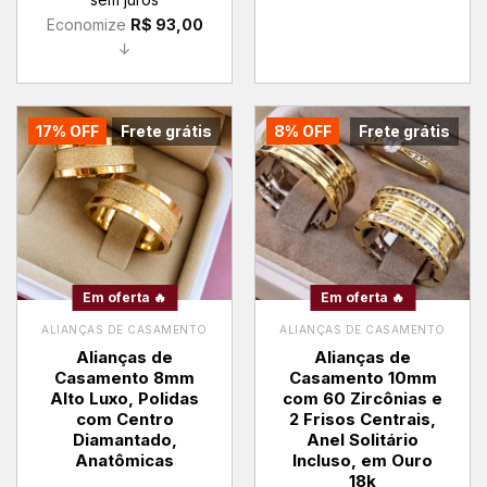
R$ 650,00.
R$ 557,00.
Economize
R$
93,00
↓
17% OFF
Frete grátis
8% OFF
Frete grátis
Em oferta 🔥
Em oferta 🔥
ALIANÇAS DE CASAMENTO
ALIANÇAS DE CASAMENTO
Alianças de
Alianças de
Casamento 8mm
Casamento 10mm
Alto Luxo, Polidas
com 60 Zircônias e
com Centro
2 Frisos Centrais,
Diamantado,
Anel Solitário
Anatômicas
Incluso, em Ouro
18k