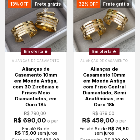
13% OFF
Frete grátis
32% OFF
Frete grátis
Em oferta 🔥
Em oferta 🔥
ALIANÇAS DE CASAMENTO
ALIANÇAS DE CASAMENTO
Alianças de
Alianças de
Casamento 10mm
Casamento 10mm
em Moeda Antiga,
em Moeda Antiga
com 30 Zircônias e
com Friso Central
Frisos Meio
Diamantado, Semi
Diamantados, em
Anatômicas, em
Ouro 18k
Ouro 18k
R$
790,00
R$
679,00
O
O
O
O
R$
690,00
R$
459,00
o par
o par
preço
preço
preço
preço
original
atual
original
atual
Em até
6
x de
Em até
6
x de
R$
76,50
era:
é:
era:
é:
R$
115,00
sem juros
sem juros
R$ 790,00.
R$ 690,00.
R$ 679,00.
R$ 459,00.