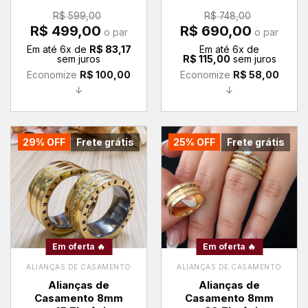
R$
599,00
R$
748,00
O
O
O
O
R$
499,00
R$
690,00
o par
o par
preço
preço
preço
preço
original
atual
original
atual
Em até
6
x de
R$
83,17
Em até
6
x de
era:
é:
era:
é:
sem juros
R$
115,00
sem juros
R$ 599,00.
R$ 499,00.
R$ 748,00.
R$ 690,00.
Economize
R$
100,00
Economize
R$
58,00
↓
↓
29% OFF
Frete grátis
25% OFF
Frete grátis
Em oferta 🔥
Em oferta 🔥
ALIANÇAS DE CASAMENTO
ALIANÇAS DE CASAMENTO
Alianças de
Alianças de
Casamento 8mm
Casamento 8mm