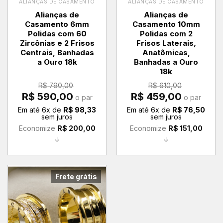
ALIANÇAS DE CASAMENTO
ALIANÇAS DE CASAMENTO
Alianças de
Alianças de
Casamento 6mm
Casamento 10mm
Polidas com 60
Polidas com 2
Zircônias e 2 Frisos
Frisos Laterais,
Centrais, Banhadas
Anatômicas,
a Ouro 18k
Banhadas a Ouro
18k
R$
790,00
R$
610,00
O
O
O
O
R$
590,00
R$
459,00
o par
o par
preço
preço
preço
preço
original
atual
original
atual
Em até
6
x de
R$
98,33
Em até
6
x de
R$
76,50
era:
é:
era:
é:
sem juros
sem juros
R$ 790,00.
R$ 590,00.
R$ 610,00.
R$ 459,00.
Economize
R$
200,00
Economize
R$
151,00
↓
↓
Frete grátis