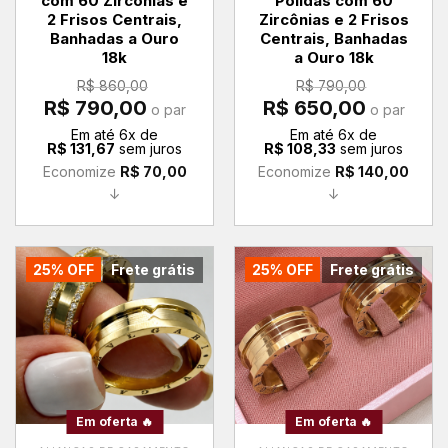
com 60 Zircônias e
Polidas com 60
2 Frisos Centrais,
Zircônias e 2 Frisos
Banhadas a Ouro
Centrais, Banhadas
18k
a Ouro 18k
R$
860,00
R$
790,00
O
O
O
O
R$
790,00
R$
650,00
o par
o par
preço
preço
preço
preço
original
atual
original
atual
Em até
6
x de
Em até
6
x de
era:
é:
era:
é:
R$
131,67
sem juros
R$
108,33
sem juros
R$ 860,00.
R$ 790,00.
R$ 790,00.
R$ 650,00.
Economize
R$
70,00
Economize
R$
140,00
↓
↓
25% OFF
Frete grátis
25% OFF
Frete grátis
Em oferta 🔥
Em oferta 🔥