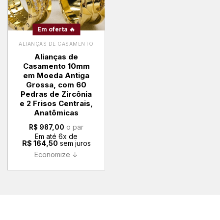
Em oferta 🔥
ALIANÇAS DE CASAMENTO
Alianças de
Casamento 10mm
em Moeda Antiga
Grossa, com 60
Pedras de Zircônia
e 2 Frisos Centrais,
Anatômicas
o par
R$
987,00
Em até
6
x de
R$
164,50
sem juros
Economize ↓