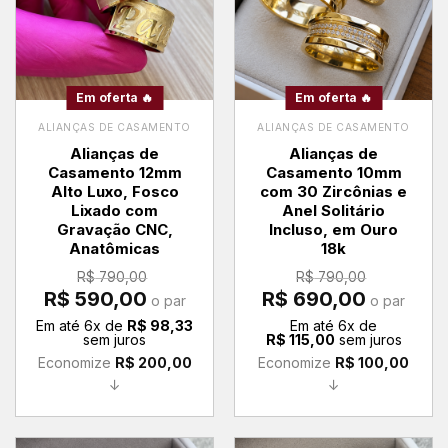
Em oferta 🔥
Em oferta 🔥
ALIANÇAS DE CASAMENTO
ALIANÇAS DE CASAMENTO
Alianças de
Alianças de
Casamento 12mm
Casamento 10mm
Alto Luxo, Fosco
com 30 Zircônias e
Lixado com
Anel Solitário
Gravação CNC,
Incluso, em Ouro
Anatômicas
18k
R$
790,00
R$
790,00
O
O
O
O
R$
590,00
R$
690,00
o par
o par
preço
preço
preço
preço
original
atual
original
atual
Em até
6
x de
R$
98,33
Em até
6
x de
era:
é:
era:
é:
sem juros
R$
115,00
sem juros
R$ 790,00.
R$ 590,00.
R$ 790,00.
R$ 690,00.
Economize
R$
200,00
Economize
R$
100,00
↓
↓