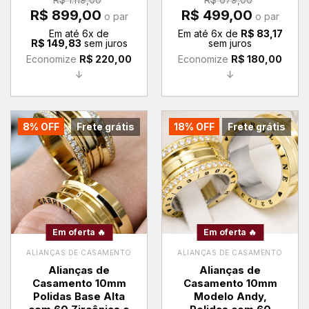
R$
1.119,00
R$
679,00
O
O
O
O
R$
899,00
R$
499,00
o par
o par
preço
preço
preço
preço
original
atual
original
atual
Em até
6
x de
Em até
6
x de
R$
83,17
era:
é:
era:
é:
R$
149,83
sem juros
sem juros
R$ 1.119,00.
R$ 899,00.
R$ 679,00.
R$ 499,00.
Economize
R$
220,00
Economize
R$
180,00
↓
↓
8% OFF
Frete grátis
18% OFF
Frete grátis
Em oferta 🔥
Em oferta 🔥
ALIANÇAS DE CASAMENTO
ALIANÇAS DE CASAMENTO
Alianças de
Alianças de
Casamento 10mm
Casamento 10mm
Polidas Base Alta
Modelo Andy,