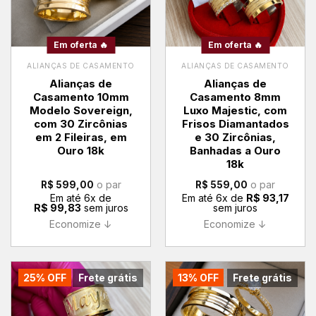
Em oferta 🔥
Em oferta 🔥
ALIANÇAS DE CASAMENTO
ALIANÇAS DE CASAMENTO
Alianças de
Alianças de
Casamento 10mm
Casamento 8mm
Modelo Sovereign,
Luxo Majestic, com
com 30 Zircônias
Frisos Diamantados
em 2 Fileiras, em
e 30 Zircônias,
Ouro 18k
Banhadas a Ouro
18k
o par
o par
R$
599,00
R$
559,00
Em até
6
x de
Em até
6
x de
R$
93,17
R$
99,83
sem juros
sem juros
Economize ↓
Economize ↓
25% OFF
Frete grátis
13% OFF
Frete grátis