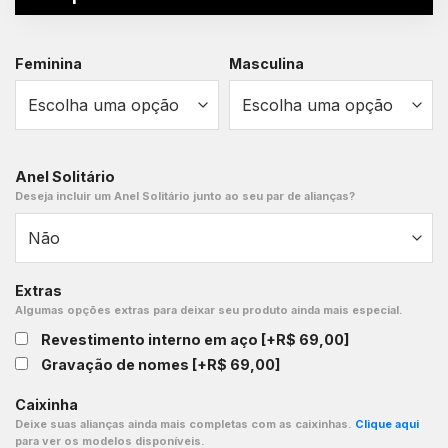
Feminina
Masculina
Anel Solitário
Deseja incluir um Anel Solitário junto ao seu par de alianças?
Extras
Algumas opções extras para deixar seu produto ainda mais especial.
Revestimento interno em aço
[+R$ 69,00]
Gravação de nomes
[+R$ 69,00]
Caixinha
Deixe suas alianças ainda mais completas com as caixinhas.
Clique aqui
para ver os modelos disponíveis.