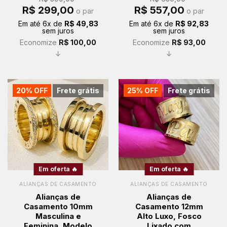
O
O
O
O
R$
299,00
R$
557,00
o par
o par
preço
preço
preço
preço
original
atual
original
atual
Em até
6
x de
R$
49,83
Em até
6
x de
R$
92,83
era:
é:
era:
é:
sem juros
sem juros
R$ 399,00.
R$ 299,00.
R$ 650,00.
R$ 557,00.
Economize
R$
100,00
Economize
R$
93,00
↓
↓
20% OFF
Frete grátis
25% OFF
Frete grátis
Em oferta 🔥
Em oferta 🔥
ALIANÇAS DE CASAMENTO
ALIANÇAS DE CASAMENTO
Alianças de
Alianças de
Casamento 10mm
Casamento 12mm
Masculina e
Alto Luxo, Fosco
Feminina, Modelo
Lixado com