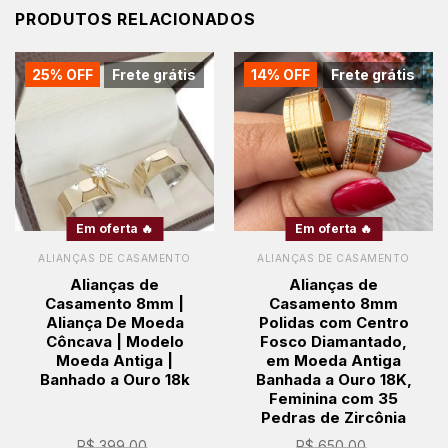
PRODUTOS RELACIONADOS
25% OFF
Frete grátis
14% OFF
Frete grátis
Em oferta 🔥
Em oferta 🔥
ALIANÇAS DE CASAMENTO
ALIANÇAS DE CASAMENTO
Alianças de
Alianças de
Casamento 8mm |
Casamento 8mm
Aliança De Moeda
Polidas com Centro
Côncava | Modelo
Fosco Diamantado,
Moeda Antiga |
em Moeda Antiga
Banhado a Ouro 18k
Banhada a Ouro 18K,
Feminina com 35
Pedras de Zircônia
R$
399,00
R$
650,00