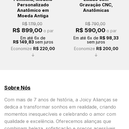
Personalizado
Gravação CNC,
Anatômico em
Anatômicas
Moeda Antiga
R$
1.119,00
R$
790,00
O
O
O
O
R$
899,00
R$
590,00
o par
o par
preço
preço
preço
preço
original
atual
original
atual
Em até
6
x de
Em até
6
x de
R$
98,33
era:
é:
era:
é:
R$
149,83
sem juros
sem juros
R$ 1.119,00.
R$ 899,00.
R$ 790,00.
R$ 590,00.
Economize
R$
220,00
Economize
R$
200,00
↓
↓
Sobre Nós
Com mais de 7 anos de história, a Joicy Alianças se
dedica a transformar sonhos em realidade, criando
momentos inesquecíveis e celebrando o amor com
qualidade e excelência. Oferecemos alianças que
combinam beleza, sofisticação e preços acessíveis,