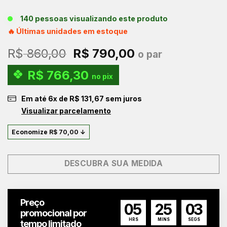
140 pessoas visualizando este produto
🔥 Últimas unidades em estoque
O
O
R$
860,00
R$
790,00
o par
preço
preço
R$
766,30
original
atual
no pix
era:
é:
Em até
6
x de
R$
131,67
sem juros
R$ 860,00.
R$ 790,00.
Visualizar parcelamento
Economize
R$
70,00
↓
DESCUBRA SUA MEDIDA
Preço
05
25
02
promocional por
HRS
MINS
SEGS
tempo limitado