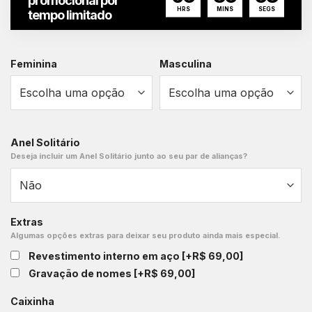
promocional por
HRS
MINS
SEGS
tempo limitado
Feminina
Masculina
Anel Solitário
Deseja incluir um Anel Solitário junto ao seu par de alianças?
Extras
Algumas opções extras para deixar seu produto ainda mais especial.
Revestimento interno em aço
[+R$ 69,00]
Gravação de nomes
[+R$ 69,00]
Caixinha