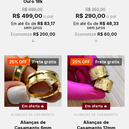
Ouro 18k
R$
699,00
R$
350,00
O
O
O
O
R$
499,00
R$
290,00
o par
o par
preço
preço
preço
preço
original
atual
original
atual
Em até
6
x de
R$
83,17
Em até
6
x de
R$
48,33
era:
é:
era:
é:
sem juros
sem juros
R$ 699,00.
R$ 499,00.
R$ 350,00.
R$ 290,00.
Economize
R$
200,00
Economize
R$
60,00
↓
↓
25% OFF
Frete grátis
25% OFF
Frete grátis
Em oferta 🔥
Em oferta 🔥
ALIANÇAS DE CASAMENTO
ALIANÇAS DE CASAMENTO
Alianças de
Alianças de
Casamento 6mm
Casamento 12mm