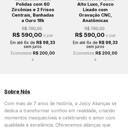
Polidas com 60
Alto Luxo, Fosco
Zircônias e 2 Frisos
Lixado com
Centrais, Banhadas
Gravação CNC,
a Ouro 18k
Anatômicas
R$
790,00
R$
790,00
O
O
O
O
R$
590,00
R$
590,00
o par
o par
preço
preço
preço
preço
original
atual
original
atual
Em até
6
x de
R$
98,33
Em até
6
x de
R$
98,33
era:
é:
era:
é:
sem juros
sem juros
R$ 790,00.
R$ 590,00.
R$ 790,00.
R$ 590,00.
Economize
R$
200,00
Economize
R$
200,00
↓
↓
Sobre Nós
Com mais de 7 anos de história, a Joicy Alianças se
dedica a transformar sonhos em realidade, criando
momentos inesquecíveis e celebrando o amor com
qualidade e excelência. Oferecemos alianças que