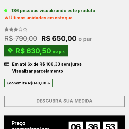
186 pessoas visualizando este produto
🔥 Últimas unidades em estoque
Avaliado
1
O
O
R$
790,00
R$
650,00
o par
como
preço
preço
3.00
R$
630,50
de 5,
original
atual
no pix
com
era:
é:
baseado
Em até
6
x de
R$
108,33
sem juros
em
R$ 790,00.
R$ 650,00.
avaliação
Visualizar parcelamento
de
cliente
Economize
R$
140,00
↓
DESCUBRA SUA MEDIDA
Preço
06
36
52