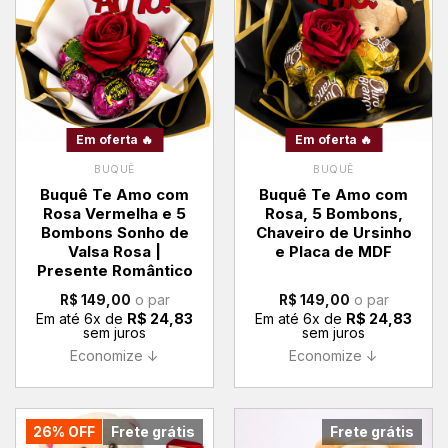
Em oferta 🔥
Em oferta 🔥
BUQUÊ
BUQUÊ
Buquê Te Amo com
Buquê Te Amo com
Rosa Vermelha e 5
Rosa, 5 Bombons,
Bombons Sonho de
Chaveiro de Ursinho
Valsa Rosa |
e Placa de MDF
Presente Romântico
o par
o par
R$
149,00
R$
149,00
Em até
6
x de
R$
24,83
Em até
6
x de
R$
24,83
sem juros
sem juros
Economize ↓
Economize ↓
26% OFF
Frete grátis
Frete grátis