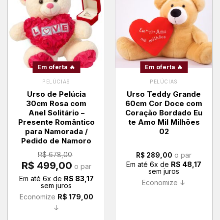
Em oferta 🔥
Em oferta 🔥
PELÚCIAS
PELÚCIAS
Urso de Pelúcia
Urso Teddy Grande
30cm Rosa com
60cm Cor Doce com
Anel Solitário –
Coração Bordado Eu
Presente Romântico
te Amo Mil Milhões
para Namorada /
02
Pedido de Namoro
R$
678,00
o par
R$
289,00
O
O
R$
499,00
Em até
6
x de
R$
48,17
o par
preço
preço
sem juros
original
atual
Em até
6
x de
R$
83,17
era:
é:
Economize ↓
sem juros
R$ 678,00.
R$ 499,00.
Economize
R$
179,00
↓