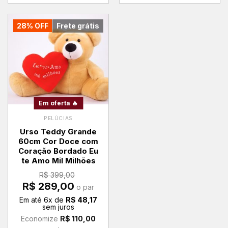
28% OFF
Frete grátis
Em oferta 🔥
PELÚCIAS
Urso Teddy Grande
60cm Cor Doce com
Coração Bordado Eu
te Amo Mil Milhões
R$
399,00
O
O
R$
289,00
o par
preço
preço
original
atual
Em até
6
x de
R$
48,17
era:
é:
sem juros
R$ 399,00.
R$ 289,00.
Economize
R$
110,00