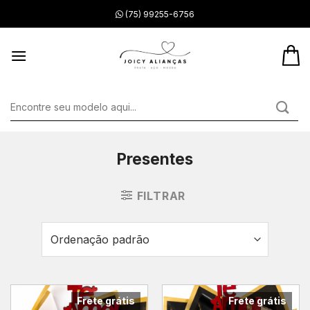
Skip
(75) 99255-6756
to
content
Pesquisar
por:
Presentes
FILTRAR
Frete grátis
Frete grátis