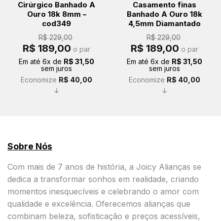
Cirúrgico Banhado A
Casamento finas
Ouro 18k 8mm –
Banhado A Ouro 18k
cod349
4,5mm Diamantado
R$
229,00
R$
229,00
O
O
O
O
R$
189,00
R$
189,00
o par
o par
preço
preço
preço
preço
original
atual
original
atual
Em até
6
x de
R$
31,50
Em até
6
x de
R$
31,50
era:
é:
era:
é:
sem juros
sem juros
R$ 229,00.
R$ 189,00.
R$ 229,00.
R$ 189,00.
Economize
R$
40,00
Economize
R$
40,00
↓
↓
Sobre Nós
Com mais de 7 anos de história, a Joicy Alianças se
dedica a transformar sonhos em realidade, criando
momentos inesquecíveis e celebrando o amor com
qualidade e excelência. Oferecemos alianças que
combinam beleza, sofisticação e preços acessíveis,