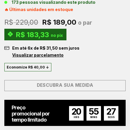
173 pessoas visualizando este produto
🔥 Últimas unidades em estoque
O
O
R$
229,00
R$
189,00
o par
preço
preço
R$
183,33
original
atual
no pix
era:
é:
Em até
6
x de
R$
31,50
sem juros
R$ 229,00.
R$ 189,00.
Visualizar parcelamento
Economize
R$
40,00
↓
DESCUBRA SUA MEDIDA
Preço
20
55
26
promocional por
HRS
MINS
SEGS
tempo limitado