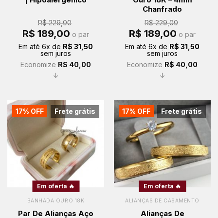
| Hipoalergênico
Ouro 18K – 4mm
Chanfrado
R$
229,00
R$
229,00
O
O
O
O
R$
189,00
R$
189,00
o par
o par
preço
preço
preço
preço
original
atual
original
atual
Em até
6
x de
R$
31,50
Em até
6
x de
R$
31,50
era:
é:
era:
é:
sem juros
sem juros
R$ 229,00.
R$ 189,00.
R$ 229,00.
R$ 189,00.
Economize
R$
40,00
Economize
R$
40,00
↓
↓
17% OFF
Frete grátis
17% OFF
Frete grátis
Em oferta 🔥
Em oferta 🔥
BANHADA OURO 18K
ALIANÇAS DE CASAMENTO
Par De Alianças Aço
Alianças De