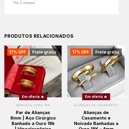
Há 2 meses
PRODUTOS RELACIONADOS
17% OFF
Frete grátis
17% OFF
Frete grátis
Em oferta 🔥
Em oferta 🔥
BANHADA OURO 18K
ALIANÇAS DE CASAMENTO
Par de Alianças
Alianças de
8mm | Aço Cirúrgico
Casamento e
Banhado a Ouro 18k
Noivado Banhadas a