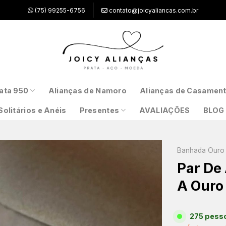
(75) 99255-6756
contato@joicyaliancas.com.br
ata 950
Alianças de Namoro
Alianças de Casamen
Solitários e Anéis
Presentes
AVALIAÇÕES
BLOG
Banhada Ouro 
Par De
A Ouro
275 pesso