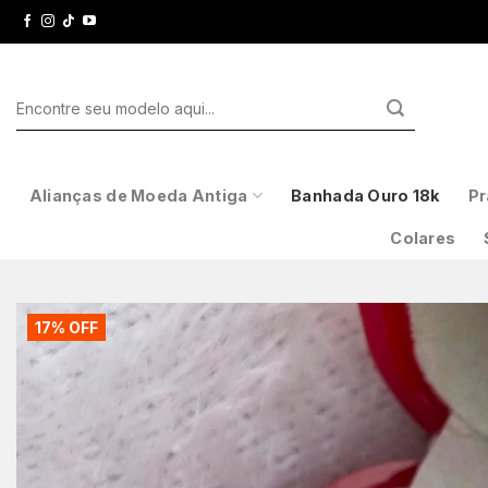
Skip
to
content
Pesquisar
por:
Alianças de Moeda Antiga
Banhada Ouro 18k
Pr
Colares
17% OFF