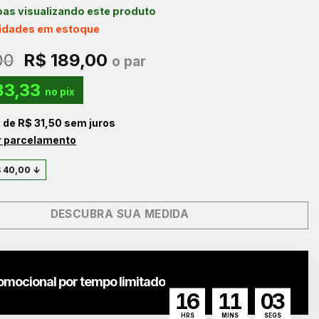
as visualizando este produto
nidades em estoque
O
O
00
R$
189,00
o par
preço
preço
83,33
original
atual
no pix
era:
é:
x de
R$
31,50
sem juros
R$ 229,00.
R$ 189,00.
r parcelamento
$
40,00
↓
DESCUBRA SUA MEDIDA
omocional por tempo limitado
16
11
01
HRS
MINS
SEGS