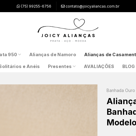
(75) 99255-6756
contato@joicyaliancas.com.br
ata 950
Alianças de Namoro
Alianças de Casamen
Solitários e Anéis
Presentes
AVALIAÇÕES
BLOG
Banhada Ouro 
Alianç
Banhad
Modelo