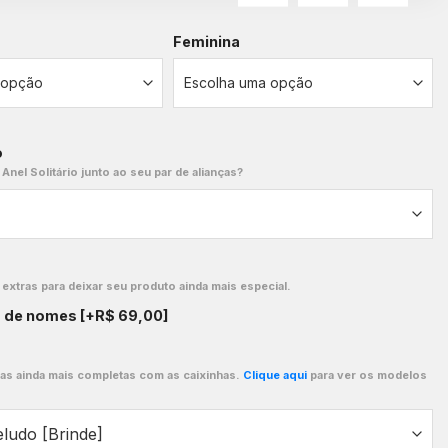
Feminina
o
 Anel Solitário junto ao seu par de alianças?
xtras para deixar seu produto ainda mais especial.
o de nomes
[+R$ 69,00]
ças ainda mais completas com as caixinhas.
Clique aqui
para ver os modelos