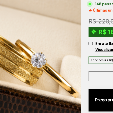
148 pesso
🔥 Últimas u
R$
229,
R$
1
Em até
6
Visualiza
Economize
R
Preço pr