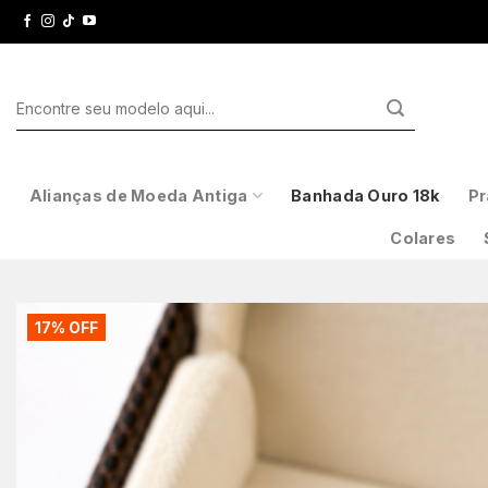
Skip
to
content
Pesquisar
por:
Alianças de Moeda Antiga
Banhada Ouro 18k
Pr
Colares
17% OFF