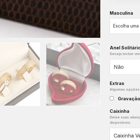
Masculina
Anel Solitári
Deseja incluir um
Extras
Algumas opções e
Gravaçã
Caixinha
Deixe suas alian
disponíveis.