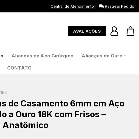
Central de Atendimento
Rastrear Pedido
AVALIAÇÕES
to
Alianças de Aço Cirúrgico
Alianças de Ouro
CONTATO
18k
as de Casamento 6mm em Aço
o a Ouro 18K com Frisos –
 Anatômico