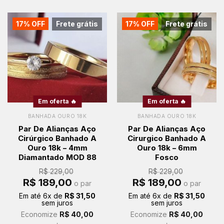
17% OFF
Frete grátis
17% OFF
Frete grátis
Em oferta 🔥
Em oferta 🔥
BANHADA OURO 18K
BANHADA OURO 18K
Par De Alianças Aço
Par De Alianças Aço
Cirúrgico Banhado A
Cirurgico Banhado A
Ouro 18k – 4mm
Ouro 18k – 6mm
Diamantado MOD 88
Fosco
R$
229,00
R$
229,00
O
O
O
O
R$
189,00
R$
189,00
o par
o par
preço
preço
preço
preço
original
atual
original
atual
Em até
6
x de
R$
31,50
Em até
6
x de
R$
31,50
era:
é:
era:
é:
sem juros
sem juros
R$ 229,00.
R$ 189,00.
R$ 229,00.
R$ 189,00.
Economize
R$
40,00
Economize
R$
40,00