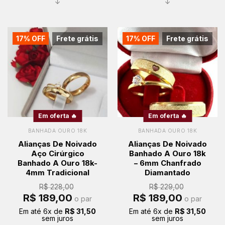
↓
↓
17% OFF
Frete grátis
17% OFF
Frete grátis
Em oferta 🔥
Em oferta 🔥
BANHADA OURO 18K
BANHADA OURO 18K
Alianças De Noivado
Alianças De Noivado
Aço Cirúrgico
Banhado A Ouro 18k
Banhado A Ouro 18k-
– 6mm Chanfrado
4mm Tradicional
Diamantado
R$
228,00
R$
229,00
O
O
O
O
R$
189,00
R$
189,00
o par
o par
preço
preço
preço
preço
original
atual
original
atual
Em até
6
x de
R$
31,50
Em até
6
x de
R$
31,50
era:
é:
era:
é:
sem juros
sem juros
R$ 228,00.
R$ 189,00.
R$ 229,00.
R$ 189,00.