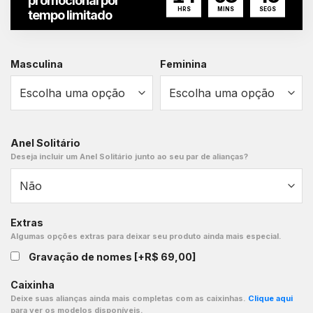
promocional por
HRS
MINS
SEGS
tempo limitado
Masculina
Feminina
Anel Solitário
Deseja incluir um Anel Solitário junto ao seu par de alianças?
Extras
Algumas opções extras para deixar seu produto ainda mais especial.
Gravação de nomes
[+R$ 69,00]
Caixinha
Deixe suas alianças ainda mais completas com as caixinhas.
Clique aqui
para ver os modelos disponíveis.