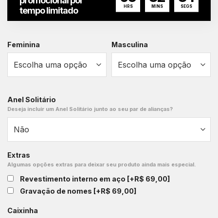
promocional por
HRS
MINS
SEGS
tempo limitado
Feminina
Masculina
Anel Solitário
Deseja incluir um Anel Solitário junto ao seu par de alianças?
Extras
Algumas opções extras para deixar seu produto ainda mais especial.
Revestimento interno em aço
[+R$ 69,00]
Gravação de nomes
[+R$ 69,00]
Caixinha