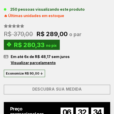
250 pessoas visualizando este produto
🔥 Últimas unidades em estoque
Avaliado
1
O
O
R$
379,00
R$
289,00
o par
como
5.00
preço
preço
de 5, com
R$
280,33
baseado em
original
atual
no pix
avaliação
era:
é:
de cliente
Em até
6
x de
R$
48,17
sem juros
R$ 379,00.
R$ 289,00.
Visualizar parcelamento
Economize
R$
90,00
↓
DESCUBRA SUA MEDIDA
Preço
06
32
34