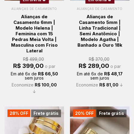
ALIANÇAS DE CASAMENTO
ALIANÇAS DE CASAMENTO
Alianças de
Alianças de
Casamento 6mm |
Casamento 5mm |
Modelo Helena |
Linha Tradicional |
Feminina com 15
Semi Anatômico |
Pedras Meia Volta |
Modelo Agatha |
Masculina com Friso
Banhado a Ouro 18k
Lateral
R$
499,00
R$
370,00
O
O
O
O
R$
399,00
R$
289,00
o par
o par
preço
preço
preço
preço
original
atual
original
atual
Em até
6
x de
R$
66,50
Em até
6
x de
R$
48,17
era:
é:
era:
é:
sem juros
sem juros
R$ 499,00.
R$ 399,00.
R$ 370,00.
R$ 289,00.
Economize
R$
100,00
Economize
R$
81,00
↓
↓
28% OFF
Frete grátis
20% OFF
Frete grátis