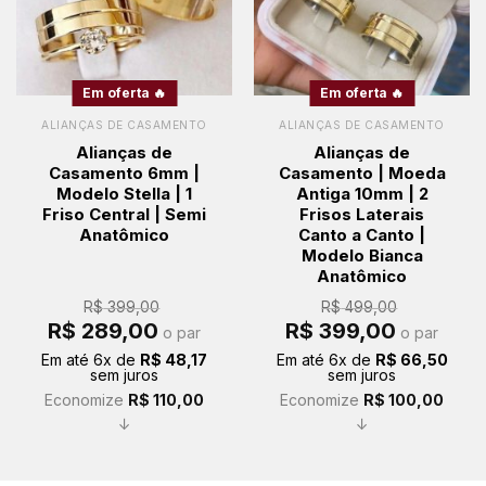
Em oferta 🔥
Em oferta 🔥
ALIANÇAS DE CASAMENTO
ALIANÇAS DE CASAMENTO
Alianças de
Alianças de
Casamento 6mm |
Casamento | Moeda
Modelo Stella | 1
Antiga 10mm | 2
Friso Central | Semi
Frisos Laterais
Anatômico
Canto a Canto |
Modelo Bianca
Anatômico
R$
399,00
R$
499,00
O
O
O
O
R$
289,00
R$
399,00
o par
o par
preço
preço
preço
preço
original
atual
original
atual
Em até
6
x de
R$
48,17
Em até
6
x de
R$
66,50
era:
é:
era:
é:
sem juros
sem juros
R$ 399,00.
R$ 289,00.
R$ 499,00.
R$ 399,00.
Economize
R$
110,00
Economize
R$
100,00
↓
↓