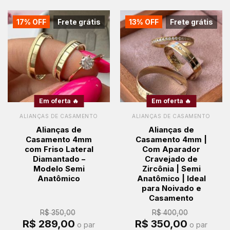
17% OFF
Frete grátis
13% OFF
Frete grátis
Em oferta 🔥
Em oferta 🔥
ALIANÇAS DE CASAMENTO
ALIANÇAS DE CASAMENTO
Alianças de
Alianças de
Casamento 4mm
Casamento 4mm |
com Friso Lateral
Com Aparador
Diamantado –
Cravejado de
Modelo Semi
Zircônia | Semi
Anatômico
Anatômico | Ideal
para Noivado e
Casamento
R$
350,00
R$
400,00
O
O
O
O
R$
289,00
R$
350,00
o par
o par
preço
preço
preço
preço