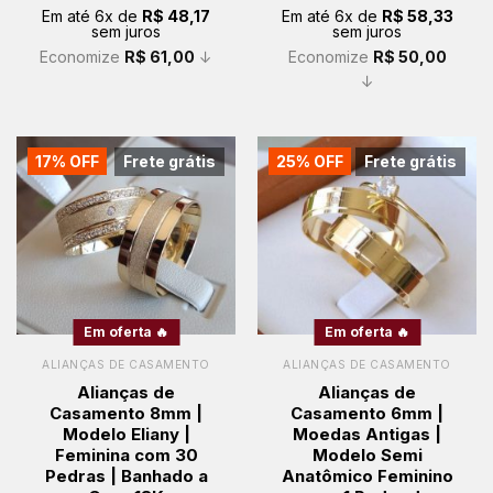
original
atual
original
atual
Em até
6
x de
R$
48,17
Em até
6
x de
R$
58,33
era:
é:
era:
é:
sem juros
sem juros
R$ 350,00.
R$ 289,00.
R$ 400,00.
R$ 350,00.
Economize
R$
61,00
↓
Economize
R$
50,00
↓
17% OFF
Frete grátis
25% OFF
Frete grátis
Em oferta 🔥
Em oferta 🔥
ALIANÇAS DE CASAMENTO
ALIANÇAS DE CASAMENTO
Alianças de
Alianças de
Casamento 8mm |
Casamento 6mm |
Modelo Eliany |
Moedas Antigas |
Feminina com 30
Modelo Semi
Pedras | Banhado a
Anatômico Feminino