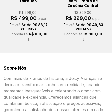
Ouro 18K
com 1 Pedra de
Zircônia Central
R$
599,00
R$
399,00
O
O
O
O
R$
499,00
R$
299,00
o par
o par
preço
preço
preço
preço
original
atual
original
atual
Em até
6
x de
R$
83,17
Em até
6
x de
R$
49,83
era:
é:
era:
é:
sem juros
sem juros
R$ 599,00.
R$ 499,00.
R$ 399,00.
R$ 299,00.
Economize
R$
100,00
Economize
R$
100,00
↓
↓
Sobre Nós
Com mais de 7 anos de história, a Joicy Alianças se
dedica a transformar sonhos em realidade, criando
momentos inesquecíveis e celebrando o amor com
qualidade e excelência. Oferecemos alianças que
combinam beleza, sofisticação e preços acessíveis,
garantindo a satisfação dos nossos clientes em cada