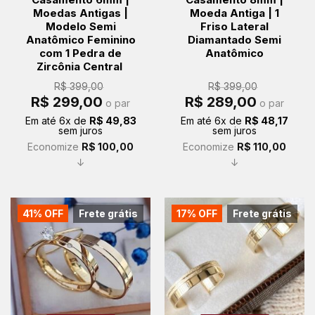
Moedas Antigas |
Moeda Antiga | 1
Modelo Semi
Friso Lateral
Anatômico Feminino
Diamantado Semi
com 1 Pedra de
Anatômico
Zircônia Central
R$
399,00
R$
399,00
O
O
O
O
R$
299,00
R$
289,00
o par
o par
preço
preço
preço
preço
original
atual
original
atual
Em até
6
x de
R$
49,83
Em até
6
x de
R$
48,17
era:
é:
era:
é:
sem juros
sem juros
R$ 399,00.
R$ 299,00.
R$ 399,00.
R$ 289,00.
Economize
R$
100,00
Economize
R$
110,00
↓
↓
41% OFF
Frete grátis
17% OFF
Frete grátis