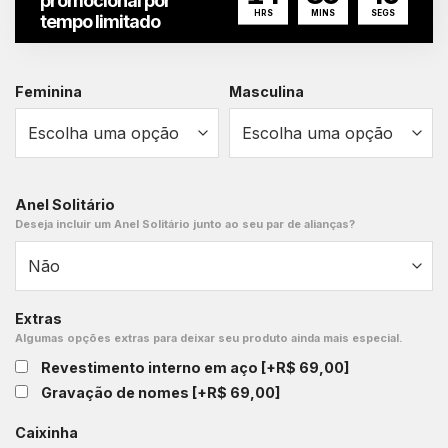
promocional por
HRS
MINS
SEGS
tempo limitado
Feminina
Masculina
Anel Solitário
Deseja incluir um Anel Solitário junto ao seu par de alianças?
Extras
Algumas opções extras para deixar seu produto ainda mais especial.
Revestimento interno em aço
[+R$ 69,00]
Gravação de nomes
[+R$ 69,00]
Caixinha