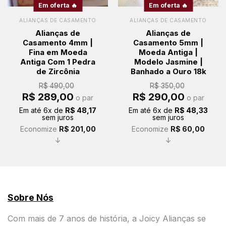
Em oferta 🔥
Em oferta 🔥
ALIANÇAS DE CASAMENTO
ALIANÇAS DE CASAMENTO
Alianças de
Alianças de
Casamento 4mm |
Casamento 5mm |
Fina em Moeda
Moeda Antiga |
Antiga Com 1 Pedra
Modelo Jasmine |
de Zircônia
Banhado a Ouro 18k
R$
490,00
R$
350,00
O
O
O
O
R$
289,00
R$
290,00
o par
o par
preço
preço
preço
preço
original
atual
original
atual
Em até
6
x de
R$
48,17
Em até
6
x de
R$
48,33
era:
é:
era:
é:
sem juros
sem juros
R$ 490,00.
R$ 289,00.
R$ 350,00.
R$ 290,00.
Economize
R$
201,00
Economize
R$
60,00
↓
↓
Sobre Nós
Com mais de 7 anos de história, a Joicy Alianças se