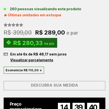
260 pessoas visualizando este produto
🔥 Últimas unidades em estoque
Avaliado
1
O
O
R$
399,00
R$
289,00
o par
como
5.00
preço
preço
de 5, com
R$
280,33
baseado em
original
atual
no pix
avaliação
era:
é:
de cliente
Em até
6
x de
R$
48,17
sem juros
R$ 399,00.
R$ 289,00.
Visualizar parcelamento
Economize
R$
110,00
↓
DESCUBRA SUA MEDIDA
Preço
14
39
39