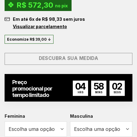
R$
572,30
original
atual
no pix
era:
é:
Em até
6
x de
R$
98,33
sem juros
R$ 629,00.
R$ 590,00.
Visualizar parcelamento
Economize
R$
39,00
↓
DESCUBRA SUA MEDIDA
Preço
04
58
02
promocional por
HRS
MINS
SEGS
tempo limitado
Feminina
Masculina