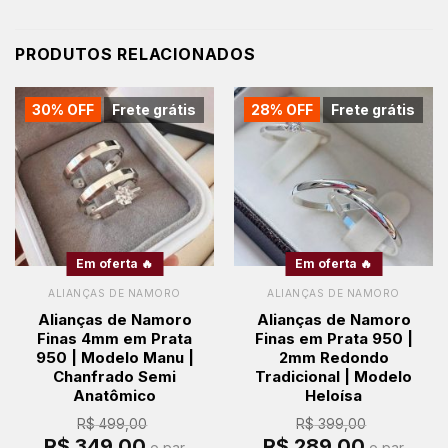
PRODUTOS RELACIONADOS
30% OFF
Frete grátis
28% OFF
Frete grátis
Em oferta 🔥
Em oferta 🔥
ALIANÇAS DE NAMORO
ALIANÇAS DE NAMORO
Alianças de Namoro
Alianças de Namoro
Finas 4mm em Prata
Finas em Prata 950 |
950 | Modelo Manu |
2mm Redondo
Chanfrado Semi
Tradicional | Modelo
Anatômico
Heloísa
R$
499,00
R$
399,00
O
O
O
O
R$
349,00
R$
289,00
o par
o par