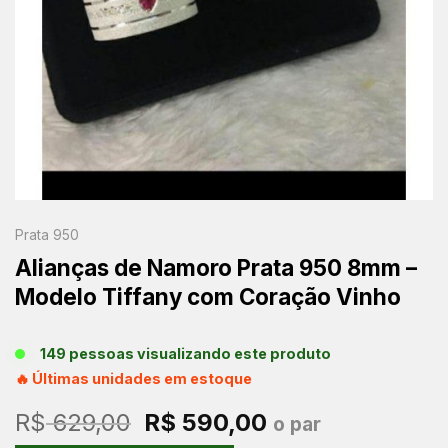
Prata 950
Alianças de Namoro Prata 950 8mm –
Modelo Tiffany com Coração Vinho
149 pessoas visualizando este produto
🔥 Últimas unidades em estoque
O
O
R$
629,00
R$
590,00
o par
preço
preço