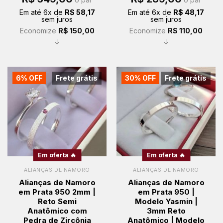
preço
preço
preço
preço
original
atual
original
atual
Em até
6
x de
R$
58,17
Em até
6
x de
R$
48,17
era:
é:
era:
é:
sem juros
sem juros
R$ 499,00.
R$ 349,00.
R$ 399,00.
R$ 289,00.
Economize
R$
150,00
Economize
R$
110,00
↓
↓
6% OFF
Frete grátis
30% OFF
Frete grátis
Em oferta 🔥
Em oferta 🔥
ALIANÇAS DE NAMORO
ALIANÇAS DE NAMORO
Alianças de Namoro
Alianças de Namoro
em Prata 950 2mm |
em Prata 950 |
Reto Semi
Modelo Yasmin |
Anatômico com
3mm Reto
Pedra de Zircônia
Anatômico | Modelo