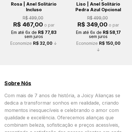
Rosa | Anel Solitário
Liso | Anel Solitário
Incluso
Pedra Azul Opcional
R$
499,00
R$
499,00
O
O
O
O
R$
467,00
R$
349,00
o par
o par
preço
preço
preço
preço
original
atual
original
atual
Em até
6
x de
R$
77,83
Em até
6
x de
R$
58,17
era:
é:
era:
é:
sem juros
sem juros
R$ 499,00.
R$ 467,00.
R$ 499,00.
R$ 349,00.
Economize
R$
32,00
↓
Economize
R$
150,00
↓
Sobre Nós
Com mais de 7 anos de história, a Joicy Alianças se
dedica a transformar sonhos em realidade, criando
momentos inesquecíveis e celebrando o amor com
qualidade e excelência. Oferecemos alianças que
combinam beleza, sofisticação e preços acessíveis,