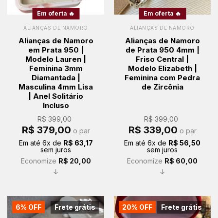
Em oferta 🔥
Em oferta 🔥
ALIANÇAS DE NAMORO
ALIANÇAS DE NAMORO
Alianças de Namoro
Alianças de Namoro
em Prata 950 |
de Prata 950 4mm |
Modelo Lauren |
Friso Central |
Feminina 3mm
Modelo Elizabeth |
Diamantada |
Feminina com Pedra
Masculina 4mm Lisa
de Zircônia
| Anel Solitário
Incluso
R$
399,00
R$
399,00
O
O
O
O
R$
379,00
R$
339,00
o par
o par
preço
preço
preço
preço
original
atual
original
atual
Em até
6
x de
R$
63,17
Em até
6
x de
R$
56,50
era:
é:
era:
é:
sem juros
sem juros
R$ 399,00.
R$ 379,00.
R$ 399,00.
R$ 339,00.
Economize
R$
20,00
Economize
R$
60,00
↓
↓
6% OFF
Frete grátis
20% OFF
Frete grátis