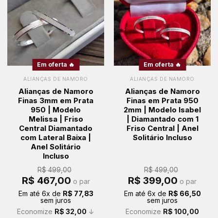
Em oferta 🔥
Em oferta 🔥
ALIANÇAS DE NAMORO
ALIANÇAS DE NAMORO
Alianças de Namoro
Alianças de Namoro
Finas 3mm em Prata
Finas em Prata 950
950 | Modelo
2mm | Modelo Isabel
Melissa | Friso
| Diamantado com 1
Central Diamantado
Friso Central | Anel
com Lateral Baixa |
Solitário Incluso
Anel Solitário
Incluso
R$
499,00
R$
499,00
O
O
O
O
R$
467,00
R$
399,00
o par
o par
preço
preço
preço
preço
original
atual
original
atual
Em até
6
x de
R$
77,83
Em até
6
x de
R$
66,50
era:
é:
era:
é:
sem juros
sem juros
R$ 499,00.
R$ 467,00.
R$ 499,00.
R$ 399,00.
Economize
R$
32,00
↓
Economize
R$
100,00