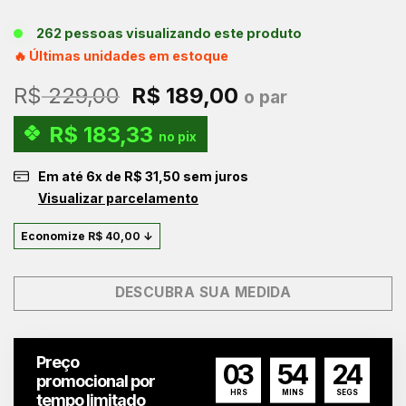
262 pessoas visualizando este produto
🔥 Últimas unidades em estoque
O
O
R$
229,00
R$
189,00
o par
preço
preço
R$
183,33
original
atual
no pix
era:
é:
Em até
6
x de
R$
31,50
sem juros
R$ 229,00.
R$ 189,00.
Visualizar parcelamento
Economize
R$
40,00
↓
DESCUBRA SUA MEDIDA
Preço
03
54
23
promocional por
HRS
MINS
SEGS
tempo limitado