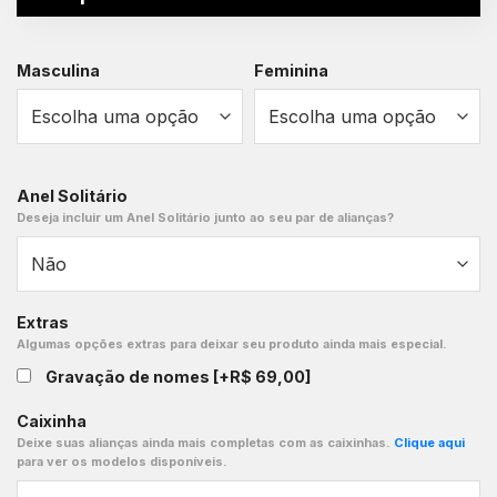
Masculina
Feminina
Anel Solitário
Deseja incluir um Anel Solitário junto ao seu par de alianças?
Extras
Algumas opções extras para deixar seu produto ainda mais especial.
Gravação de nomes
[+R$ 69,00]
Caixinha
Deixe suas alianças ainda mais completas com as caixinhas.
Clique aqui
para ver os modelos disponíveis.