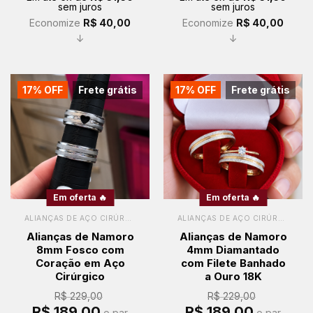
sem juros
sem juros
R$ 229,00.
R$ 189,00.
R$ 229,00.
R$ 189,00.
Economize
R$
40,00
Economize
R$
40,00
↓
↓
17% OFF
Frete grátis
17% OFF
Frete grátis
Em oferta 🔥
Em oferta 🔥
ALIANÇAS DE AÇO CIRÚRGICO
ALIANÇAS DE AÇO CIRÚRGICO
Alianças de Namoro
Alianças de Namoro
8mm Fosco com
4mm Diamantado
Coração em Aço
com Filete Banhado
Cirúrgico
a Ouro 18K
R$
229,00
R$
229,00
O
O
O
O
R$
189,00
R$
189,00
o par
o par