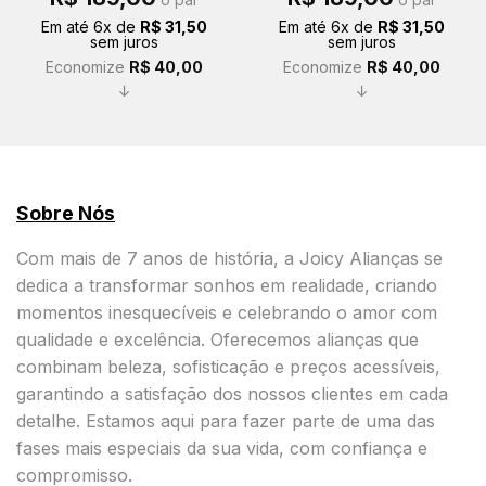
preço
preço
preço
preço
original
atual
original
atual
Em até
6
x de
R$
31,50
Em até
6
x de
R$
31,50
era:
é:
era:
é:
sem juros
sem juros
R$ 229,00.
R$ 189,00.
R$ 229,00.
R$ 189,00.
Economize
R$
40,00
Economize
R$
40,00
↓
↓
Sobre Nós
Com mais de 7 anos de história, a Joicy Alianças se
dedica a transformar sonhos em realidade, criando
momentos inesquecíveis e celebrando o amor com
qualidade e excelência. Oferecemos alianças que
combinam beleza, sofisticação e preços acessíveis,
garantindo a satisfação dos nossos clientes em cada
detalhe. Estamos aqui para fazer parte de uma das
fases mais especiais da sua vida, com confiança e
compromisso.