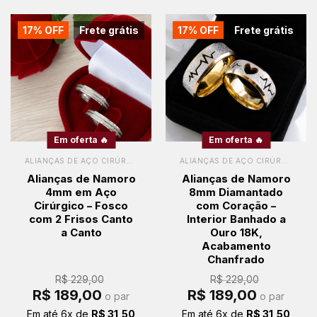
17% OFF
Frete grátis
17% OFF
Frete grátis
Em oferta 🔥
Em oferta 🔥
ALIANÇAS DE AÇO CIRÚRGICO
ALIANÇAS DE AÇO CIRÚRGICO
Alianças de Namoro
Alianças de Namoro
4mm em Aço
8mm Diamantado
Cirúrgico – Fosco
com Coração –
com 2 Frisos Canto
Interior Banhado a
a Canto
Ouro 18K,
Acabamento
Chanfrado
R$
229,00
R$
229,00
O
O
O
O
R$
189,00
R$
189,00
o par
o par
preço
preço
preço
preço
original
atual
original
atual
Em até
6
x de
R$
31,50
Em até
6
x de
R$
31,50
era:
é:
era:
é: