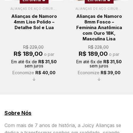
ALIANÇAS DE AÇO CIRÚRGICO
ALIANÇAS DE AÇO CIRÚRGICO
Alianças de Namoro
Alianças de Namoro
4mm Liso Polido –
8mm Fosco –
Detalhe Sol e Lua
Feminina Anatômica
com Ouro 18K,
Masculina Lisa
R$
229,00
R$
228,00
O
O
O
O
R$
189,00
R$
189,00
o par
o par
preço
preço
preço
preço
original
atual
original
atual
Em até
6
x de
R$
31,50
Em até
6
x de
R$
31,50
era:
é:
era:
é:
sem juros
sem juros
R$ 229,00.
R$ 189,00.
R$ 228,00.
R$ 189,00.
Economize
R$
40,00
Economize
R$
39,00
↓
↓
Sobre Nós
Com mais de 7 anos de história, a Joicy Alianças se
dedica a transformar sonhos em realidade, criando