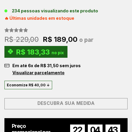
234 pessoas visualizando este produto
🔥 Últimas unidades em estoque
Avaliado
3
O
O
R$
229,00
R$
189,00
o par
como
5.00
preço
preço
de 5, com
R$
183,33
baseado em
original
atual
no pix
avaliações
era:
é:
de clientes
Em até
6
x de
R$
31,50
sem juros
R$ 229,00.
R$ 189,00.
Visualizar parcelamento
Economize
R$
40,00
↓
DESCUBRA SUA MEDIDA
Preço
22
04
42