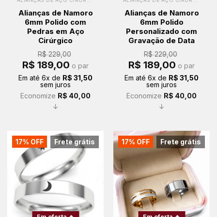
ALIANÇAS DE AÇO CIRÚRGICO
ALIANÇAS DE AÇO CIRÚRGICO
Alianças de Namoro
Alianças de Namoro
6mm Polido com
6mm Polido
Pedras em Aço
Personalizado com
Cirúrgico
Gravação de Data
R$
229,00
R$
229,00
O
O
O
O
R$
189,00
R$
189,00
o par
o par
preço
preço
preço
preço
original
atual
original
atual
Em até
6
x de
R$
31,50
Em até
6
x de
R$
31,50
era:
é:
era:
é:
sem juros
sem juros
R$ 229,00.
R$ 189,00.
R$ 229,00.
R$ 189,00.
Economize
R$
40,00
Economize
R$
40,00
↓
↓
17% OFF
Frete grátis
17% OFF
Frete grátis
Em oferta 🔥
Em oferta 🔥