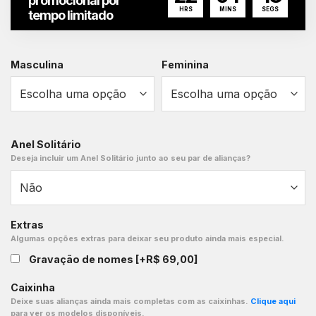
promocional por
HRS
MINS
SEGS
tempo limitado
Masculina
Feminina
Anel Solitário
Deseja incluir um Anel Solitário junto ao seu par de alianças?
Extras
Algumas opções extras para deixar seu produto ainda mais especial.
Gravação de nomes
[+R$ 69,00]
Caixinha
Deixe suas alianças ainda mais completas com as caixinhas.
Clique aqui
para ver os modelos disponíveis.