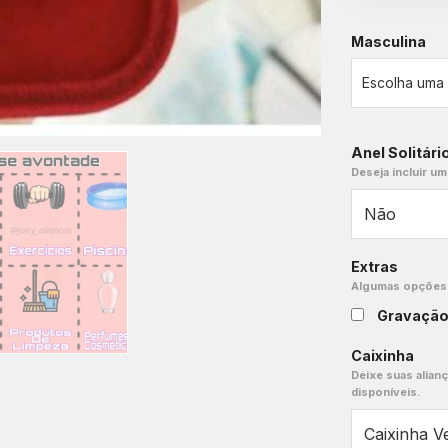
Masculina
Anel Solitári
Deseja incluir um
Extras
Algumas opções e
Gravaçã
Caixinha
Deixe suas alian
disponíveis.