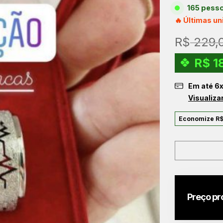
165 pesso
🔥 Últimas u
R$
229,
R$
1
Em até
6
Visualiza
Economize
R
Preço pr