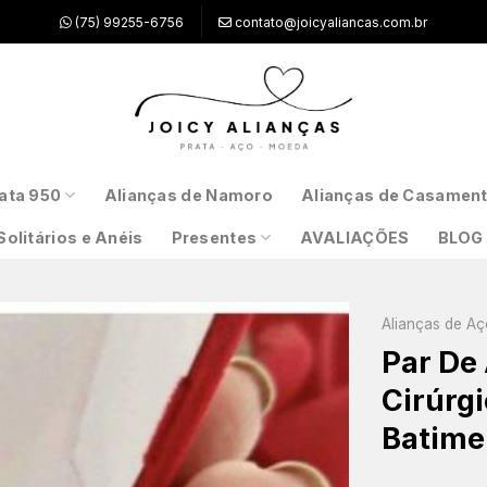
(75) 99255-6756
contato@joicyaliancas.com.br
ata 950
Alianças de Namoro
Alianças de Casamen
Solitários e Anéis
Presentes
AVALIAÇÕES
BLOG
Alianças de Aç
Par De
Cirúrg
Batime