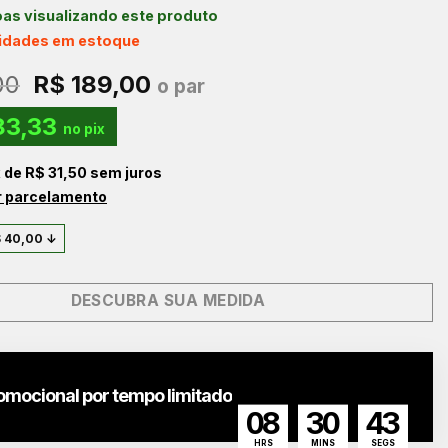
as visualizando este produto
nidades em estoque
O
O
00
R$
189,00
o par
preço
preço
83,33
original
atual
no pix
era:
é:
x de
R$
31,50
sem juros
R$ 229,00.
R$ 189,00.
r parcelamento
$
40,00
↓
DESCUBRA SUA MEDIDA
omocional por tempo limitado
08
30
41
HRS
MINS
SEGS