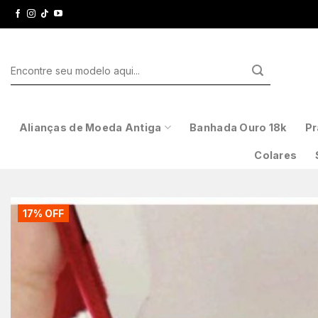
Skip
to
content
Pesquisar
por:
Alianças de Moeda Antiga
Banhada Ouro 18k
Pr
Colares
17% OFF