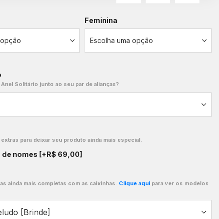
Feminina
o
 Anel Solitário junto ao seu par de alianças?
xtras para deixar seu produto ainda mais especial.
o de nomes
[+R$ 69,00]
ças ainda mais completas com as caixinhas.
Clique aqui
para ver os modelos