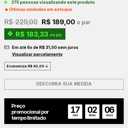
275 pessoas visualizando este produto
🔥 Últimas unidades em estoque
O
O
R$
229,00
R$
189,00
o par
preço
preço
R$
183,33
original
atual
no pix
era:
é:
Em até
6
x de
R$
31,50
sem juros
R$ 229,00.
R$ 189,00.
Visualizar parcelamento
Economize
R$
40,00
↓
DESCUBRA SUA MEDIDA
Preço
17
02
05
promocional por
HRS
MINS
SEGS
tempo limitado