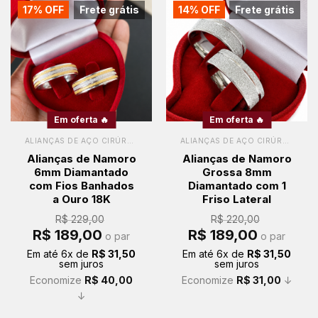
17% OFF
Frete grátis
14% OFF
Frete grátis
Em oferta 🔥
Em oferta 🔥
ALIANÇAS DE AÇO CIRÚRGICO
ALIANÇAS DE AÇO CIRÚRGICO
Alianças de Namoro
Alianças de Namoro
6mm Diamantado
Grossa 8mm
com Fios Banhados
Diamantado com 1
a Ouro 18K
Friso Lateral
R$
229,00
R$
220,00
O
O
O
O
R$
189,00
R$
189,00
o par
o par
preço
preço
preço
preço
original
atual
original
atual
Em até
6
x de
R$
31,50
Em até
6
x de
R$
31,50
era:
é:
era:
é:
sem juros
sem juros
R$ 229,00.
R$ 189,00.
R$ 220,00.
R$ 189,00.
Economize
R$
40,00
Economize
R$
31,00
↓
↓