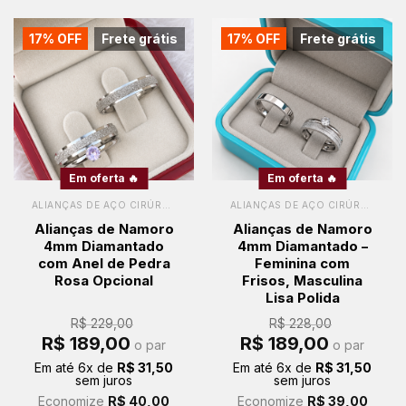
17% OFF
Frete grátis
17% OFF
Frete grátis
Em oferta 🔥
Em oferta 🔥
ALIANÇAS DE AÇO CIRÚRGICO
ALIANÇAS DE AÇO CIRÚRGICO
Alianças de Namoro
Alianças de Namoro
4mm Diamantado
4mm Diamantado –
com Anel de Pedra
Feminina com
Rosa Opcional
Frisos, Masculina
Lisa Polida
R$
229,00
R$
228,00
O
O
O
O
R$
189,00
R$
189,00
o par
o par
preço
preço
preço
preço
original
atual
original
atual
Em até
6
x de
R$
31,50
Em até
6
x de
R$
31,50
era:
é:
era:
é:
sem juros
sem juros
R$ 229,00.
R$ 189,00.
R$ 228,00.
R$ 189,00.
Economize
R$
40,00
Economize
R$
39,00