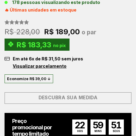
178 pessoas visualizando este produto
🔥 Últimas unidades em estoque
Avaliado
2
O
O
R$
228,00
R$
189,00
o par
como
5.00
preço
preço
de 5, com
R$
183,33
baseado em
original
atual
no pix
avaliações
era:
é:
de clientes
Em até
6
x de
R$
31,50
sem juros
R$ 228,00.
R$ 189,00.
Visualizar parcelamento
Economize
R$
39,00
↓
DESCUBRA SUA MEDIDA
Preço
22
59
51
promocional por
HRS
MINS
SEGS
tempo limitado