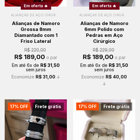
Em oferta 🔥
Em oferta 🔥
ALIANÇAS DE AÇO CIRÚRGICO
ALIANÇAS DE AÇO CIRÚRGICO
Alianças de Namoro
Alianças de Namoro
Grossa 8mm
6mm Polido com
Diamantado com 1
Pedras em Aço
Friso Lateral
Cirúrgico
R$
220,00
R$
229,00
O
O
O
O
R$
189,00
R$
189,00
o par
o par
preço
preço
preço
preço
original
atual
original
atual
Em até
6
x de
R$
31,50
Em até
6
x de
R$
31,50
era:
é:
era:
é:
sem juros
sem juros
R$ 220,00.
R$ 189,00.
R$ 229,00.
R$ 189,00.
Economize
R$
31,00
↓
Economize
R$
40,00
↓
17% OFF
Frete grátis
17% OFF
Frete grátis