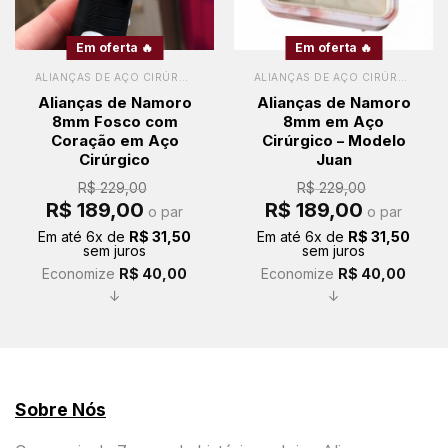
Em oferta 🔥
Em oferta 🔥
ALIANÇAS DE AÇO CIRÚRGICO
ALIANÇAS DE AÇO CIRÚRGICO
Alianças de Namoro
Alianças de Namoro
8mm Fosco com
8mm em Aço
Coração em Aço
Cirúrgico – Modelo
Cirúrgico
Juan
R$
229,00
R$
229,00
O
O
O
O
R$
189,00
R$
189,00
o par
o par
preço
preço
preço
preço
original
atual
original
atual
Em até
6
x de
R$
31,50
Em até
6
x de
R$
31,50
era:
é:
era:
é:
sem juros
sem juros
R$ 229,00.
R$ 189,00.
R$ 229,00.
R$ 189,00.
Economize
R$
40,00
Economize
R$
40,00
↓
↓
Sobre Nós