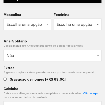
Masculina
Feminina
Anel Solitário
Deseja incluir um Anel Solitário junto ao seu par de alianças?
Extras
Algumas opções extras para deixar seu produto ainda mais especial.
Gravação de nomes
[+R$ 69,00]
Caixinha
Deixe suas alianças ainda mais completas com as caixinhas.
Clique aqui
para ver os modelos disponíveis.