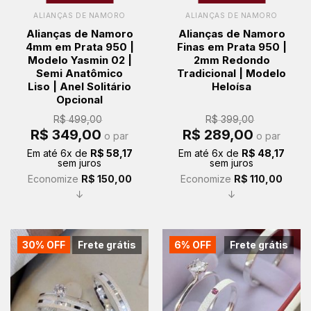
ALIANÇAS DE NAMORO
ALIANÇAS DE NAMORO
Alianças de Namoro
Alianças de Namoro
4mm em Prata 950 |
Finas em Prata 950 |
Modelo Yasmin 02 |
2mm Redondo
Semi Anatômico
Tradicional | Modelo
Liso | Anel Solitário
Heloísa
Opcional
R$
499,00
R$
399,00
O
O
O
O
R$
349,00
R$
289,00
o par
o par
preço
preço
preço
preço
original
atual
original
atual
Em até
6
x de
R$
58,17
Em até
6
x de
R$
48,17
era:
é:
era:
é:
sem juros
sem juros
R$ 499,00.
R$ 349,00.
R$ 399,00.
R$ 289,00.
Economize
R$
150,00
Economize
R$
110,00
↓
↓
30% OFF
Frete grátis
6% OFF
Frete grátis