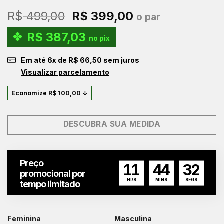
O
O
R$
499,00
R$
399,00
o par
preço
preço
R$
387,03
original
atual
no pix
era:
é:
Em até
6
x de
R$
66,50
sem juros
R$ 499,00.
R$ 399,00.
Visualizar parcelamento
Economize
R$
100,00
↓
DESCUBRA SUA MEDIDA
Preço
11
44
31
promocional por
HRS
MINS
SEGS
tempo limitado
Feminina
Masculina