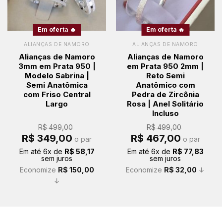
Em oferta 🔥
Em oferta 🔥
ALIANÇAS DE NAMORO
ALIANÇAS DE NAMORO
Alianças de Namoro
Alianças de Namoro
3mm em Prata 950 |
em Prata 950 2mm |
Modelo Sabrina |
Reto Semi
Semi Anatômica
Anatômico com
com Friso Central
Pedra de Zircônia
Largo
Rosa | Anel Solitário
Incluso
R$
499,00
R$
499,00
O
O
O
O
R$
349,00
R$
467,00
o par
o par
preço
preço
preço
preço
original
atual
original
atual
Em até
6
x de
R$
58,17
Em até
6
x de
R$
77,83
era:
é:
era:
é:
sem juros
sem juros
R$ 499,00.
R$ 349,00.
R$ 499,00.
R$ 467,00.
Economize
R$
150,00
Economize
R$
32,00
↓
↓