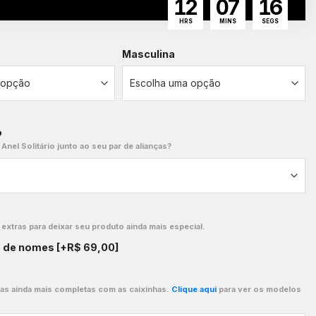
12
07
15
HRS
MINS
SEGS
Masculina
o
 Anel Solitário junto ao seu par de alianças?
xtras para deixar seu produto ainda mais especial.
o de nomes
[+R$ 69,00]
ças ainda mais completas com as caixinhas.
Clique aqui
para ver os modelos