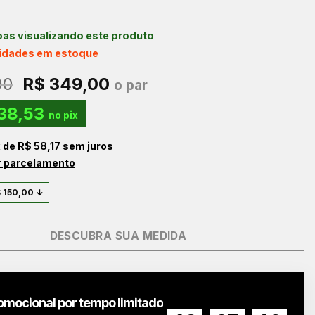
as visualizando este produto
nidades em estoque
O
O
00
R$
349,00
o par
preço
preço
38,53
original
atual
no pix
era:
é:
x de
R$
58,17
sem juros
R$ 499,00.
R$ 349,00.
r parcelamento
$
150,00
↓
DESCUBRA SUA MEDIDA
omocional por tempo limitado