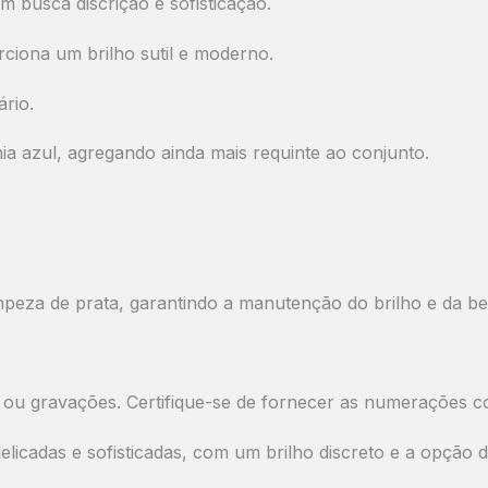
m busca discrição e sofisticação.
iona um brilho sutil e moderno.
rio.
ia azul
, agregando ainda mais requinte ao conjunto.
mpeza de prata, garantindo a manutenção do brilho e da be
 ou gravações.
Certifique-se de fornecer as numerações c
elicadas e sofisticadas
, com um
brilho discreto e a opção 