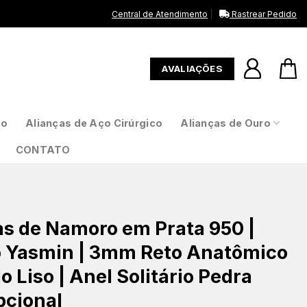
Central de Atendimento
Rastrear Pedido
AVALIAÇÕES
to
Alianças de Aço Cirúrgico
Alianças de Ouro
CONTATO
as de Namoro em Prata 950 |
 Yasmin | 3mm Reto Anatômico
o Liso | Anel Solitário Pedra
pcional