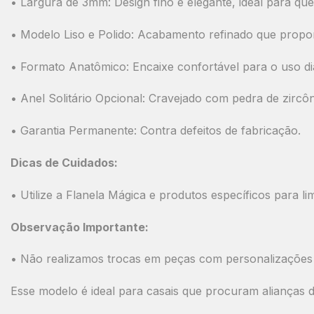
•
Largura de 3mm:
Design fino e elegante, ideal para que
•
Modelo Liso e Polido:
Acabamento refinado que proporc
•
Formato Anatômico:
Encaixe confortável para o uso diá
•
Anel Solitário Opcional:
Cravejado com
pedra de zircôn
•
Garantia Permanente:
Contra defeitos de fabricação.
Dicas de Cuidados:
• Utilize a
Flanela Mágica
e produtos específicos para li
Observação Importante:
•
Não realizamos trocas em peças com personalizações
Esse modelo é ideal para casais que procuram
alianças d