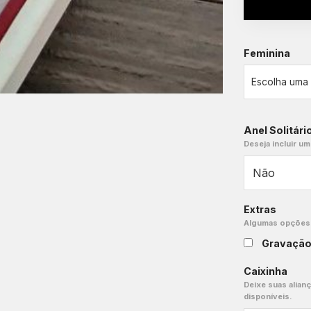
Feminina
Anel Solitári
Deseja incluir um
Extras
Algumas opções e
Gravaçã
Caixinha
Deixe suas alian
disponíveis.