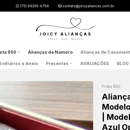
(75) 99255-6756
contato@joicyaliancas.com.br
ata 950
Alianças de Namoro
Alianças de Casamen
Solitários e Anéis
Presentes
AVALIAÇÕES
BLOG
Prata 950
Alianç
Modelo
| Model
Azul O