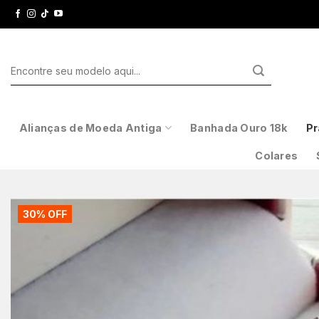
Skip
to
content
Pesquisar
por:
Alianças de Moeda Antiga
Banhada Ouro 18k
Pr
Colares
30% OFF