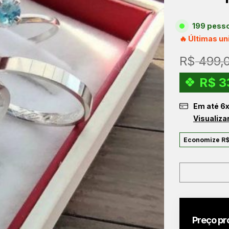
199 pesso
🔥 Últimas u
R$
499,
R$
3
Em até
6
Visualiza
Economize
R
Preço pr