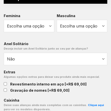
Feminina
Masculina
Anel Solitário
Deseja incluir um Anel Solitário junto ao seu par de alianças?
Extras
Algumas opções extras para deixar seu produto ainda mais especial.
Revestimento interno em aço
[+R$ 69,00]
Gravação de nomes
[+R$ 69,00]
Caixinha
Deixe suas alianças ainda mais completas com as caixinhas.
Clique aqui
para ver os modelos disponíveis.