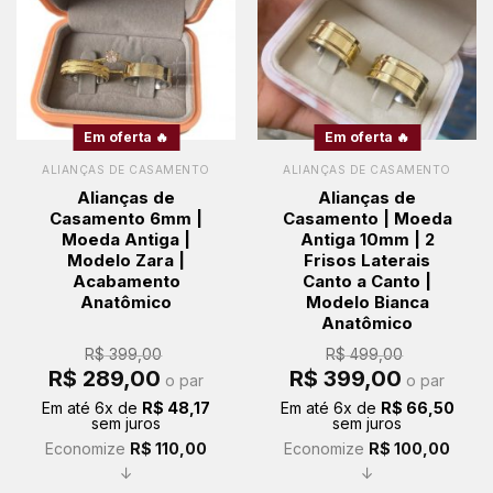
Em oferta 🔥
Em oferta 🔥
ALIANÇAS DE CASAMENTO
ALIANÇAS DE CASAMENTO
Alianças de
Alianças de
Casamento 6mm |
Casamento | Moeda
Moeda Antiga |
Antiga 10mm | 2
Modelo Zara |
Frisos Laterais
Acabamento
Canto a Canto |
Anatômico
Modelo Bianca
Anatômico
R$
399,00
R$
499,00
O
O
O
O
R$
289,00
R$
399,00
o par
o par
preço
preço
preço
preço
original
atual
original
atual
Em até
6
x de
R$
48,17
Em até
6
x de
R$
66,50
era:
é:
era:
é:
sem juros
sem juros
R$ 399,00.
R$ 289,00.
R$ 499,00.
R$ 399,00.
Economize
R$
110,00
Economize
R$
100,00
↓
↓