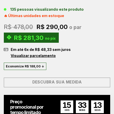
135 pessoas visualizando este produto
🔥 Últimas unidades em estoque
O
O
R$
478,00
R$
290,00
o par
preço
preço
R$
281,30
original
atual
no pix
era:
é:
Em até
6
x de
R$
48,33
sem juros
R$ 478,00.
R$ 290,00.
Visualizar parcelamento
Economize
R$
188,00
↓
DESCUBRA SUA MEDIDA
Preço
15
33
12
promocional por
HRS
MINS
SEGS
tempo limitado