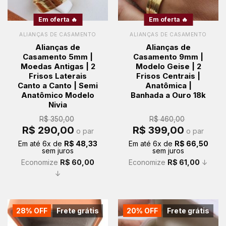
Em oferta 🔥
Em oferta 🔥
ALIANÇAS DE CASAMENTO
ALIANÇAS DE CASAMENTO
Alianças de
Alianças de
Casamento 5mm |
Casamento 9mm |
Moedas Antigas | 2
Modelo Geise | 2
Frisos Laterais
Frisos Centrais |
Canto a Canto | Semi
Anatômica |
Anatômico Modelo
Banhada a Ouro 18k
Nivia
R$
350,00
R$
460,00
O
O
O
O
R$
290,00
R$
399,00
o par
o par
preço
preço
preço
preço
original
atual
original
atual
Em até
6
x de
R$
48,33
Em até
6
x de
R$
66,50
era:
é:
era:
é:
sem juros
sem juros
R$ 350,00.
R$ 290,00.
R$ 460,00.
R$ 399,00.
Economize
R$
60,00
Economize
R$
61,00
↓
↓
28% OFF
Frete grátis
20% OFF
Frete grátis