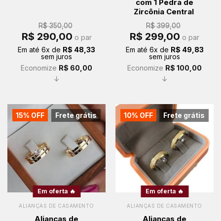
com 1 Pedra de
Zircônia Central
R$
350,00
R$
399,00
O
O
O
O
R$
290,00
R$
299,00
o par
o par
preço
preço
preço
preço
original
atual
original
atual
Em até
6
x de
R$
48,33
Em até
6
x de
R$
49,83
era:
é:
era:
é:
sem juros
sem juros
R$ 350,00.
R$ 290,00.
R$ 399,00.
R$ 299,00.
Economize
R$
60,00
Economize
R$
100,00
↓
↓
15% OFF
Frete grátis
10% OFF
Frete grátis
Em oferta 🔥
Em oferta 🔥
ALIANÇAS DE CASAMENTO
ALIANÇAS DE CASAMENTO
Alianças de
Alianças de