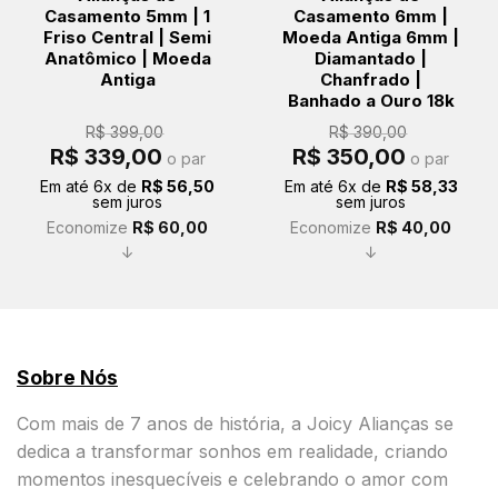
Casamento 5mm | 1
Casamento 6mm |
Friso Central | Semi
Moeda Antiga 6mm |
Anatômico | Moeda
Diamantado |
Antiga
Chanfrado |
Banhado a Ouro 18k
R$
399,00
R$
390,00
O
O
O
O
R$
339,00
R$
350,00
o par
o par
preço
preço
preço
preço
original
atual
original
atual
Em até
6
x de
R$
56,50
Em até
6
x de
R$
58,33
era:
é:
era:
é:
sem juros
sem juros
R$ 399,00.
R$ 339,00.
R$ 390,00.
R$ 350,00.
Economize
R$
60,00
Economize
R$
40,00
↓
↓
Sobre Nós
Com mais de 7 anos de história, a Joicy Alianças se
dedica a transformar sonhos em realidade, criando
momentos inesquecíveis e celebrando o amor com