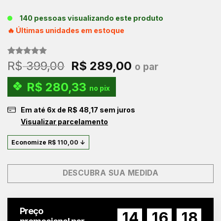
140 pessoas visualizando este produto
🔥 Últimas unidades em estoque
Avaliado
3
O
O
R$
399,00
R$
289,00
o par
como
5.00
preço
preço
de 5, com
R$
280,33
baseado em
original
atual
no pix
avaliações
era:
é:
de clientes
Em até
6
x de
R$
48,17
sem juros
R$ 399,00.
R$ 289,00.
Visualizar parcelamento
Economize
R$
110,00
↓
DESCUBRA SUA MEDIDA
Preço
14
16
17