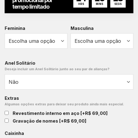
promocional por
HRS
MINS
SEGS
tempo limitado
Feminina
Masculina
Anel Solitário
Deseja incluir um Anel Solitário junto ao seu par de alianças?
Extras
Algumas opções extras para deixar seu produto ainda mais especial.
Revestimento interno em aço
[+R$ 69,00]
Gravação de nomes
[+R$ 69,00]
Caixinha