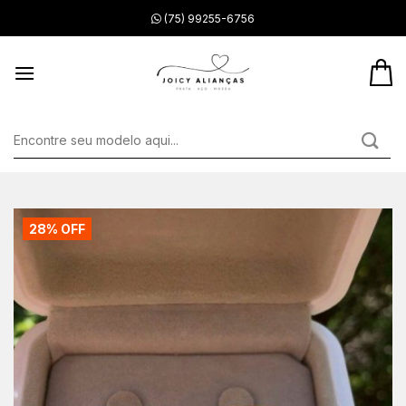
Skip
(75) 99255-6756
to
content
Pesquisar
por:
28% OFF