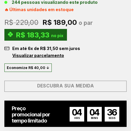
244 pessoas visualizando este produto
🔥 Últimas unidades em estoque
O
O
R$
229,00
R$
189,00
o par
preço
preço
R$
183,33
original
atual
no pix
era:
é:
Em até
6
x de
R$
31,50
sem juros
R$ 229,00.
R$ 189,00.
Visualizar parcelamento
Economize
R$
40,00
↓
DESCUBRA SUA MEDIDA
Preço
04
04
35
promocional por
HRS
MINS
SEGS
tempo limitado