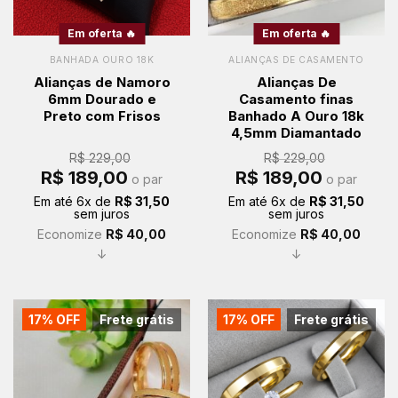
Em oferta 🔥
Em oferta 🔥
BANHADA OURO 18K
ALIANÇAS DE CASAMENTO
Alianças de Namoro
Alianças De
6mm Dourado e
Casamento finas
Preto com Frisos
Banhado A Ouro 18k
4,5mm Diamantado
R$
229,00
R$
229,00
O
O
O
O
R$
189,00
R$
189,00
o par
o par
preço
preço
preço
preço
original
atual
original
atual
Em até
6
x de
R$
31,50
Em até
6
x de
R$
31,50
era:
é:
era:
é:
sem juros
sem juros
R$ 229,00.
R$ 189,00.
R$ 229,00.
R$ 189,00.
Economize
R$
40,00
Economize
R$
40,00
↓
↓
17% OFF
Frete grátis
17% OFF
Frete grátis