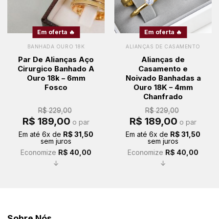
Em oferta 🔥
Em oferta 🔥
BANHADA OURO 18K
ALIANÇAS DE CASAMENTO
Par De Alianças Aço
Alianças de
Cirurgico Banhado A
Casamento e
Ouro 18k – 6mm
Noivado Banhadas a
Fosco
Ouro 18K – 4mm
Chanfrado
R$
229,00
R$
229,00
O
O
O
O
R$
189,00
R$
189,00
o par
o par
preço
preço
preço
preço
original
atual
original
atual
Em até
6
x de
R$
31,50
Em até
6
x de
R$
31,50
era:
é:
era:
é:
sem juros
sem juros
R$ 229,00.
R$ 189,00.
R$ 229,00.
R$ 189,00.
Economize
R$
40,00
Economize
R$
40,00
↓
↓
Sobre Nós