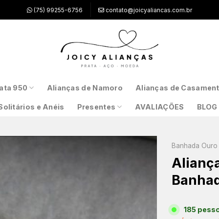
(75) 99255-6756
contato@joicyaliancas.com.br
ata 950
Alianças de Namoro
Alianças de Casamen
Solitários e Anéis
Presentes
AVALIAÇÕES
BLOG
Banhada Ouro 
Alianç
Banhad
185 pesso