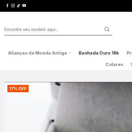
Skip
to
content
Pesquisar
por:
Alianças de Moeda Antiga
Banhada Ouro 18k
Pr
Colares
17% OFF