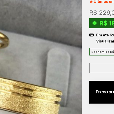
🔥 Últimas u
R$
229,
R$
1
Em até
6
Visualiza
Economize
R
Preço pr