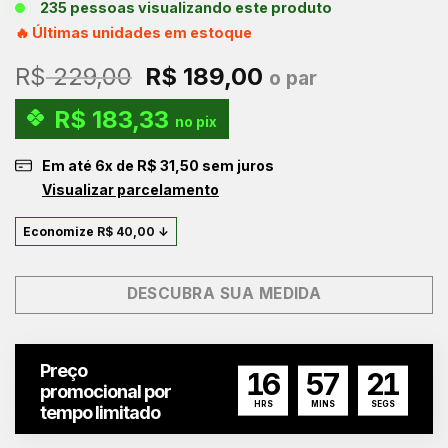
235 pessoas visualizando este produto
🔥 Últimas unidades em estoque
O
O
R$
229,00
R$
189,00
o par
preço
preço
R$
183,33
original
atual
no pix
era:
é:
Em até
6
x de
R$
31,50
sem juros
R$ 229,00.
R$ 189,00.
Visualizar parcelamento
Economize
R$
40,00
↓
DESCUBRA SUA MEDIDA
Preço
16
57
21
promocional por
HRS
MINS
SEGS
tempo limitado