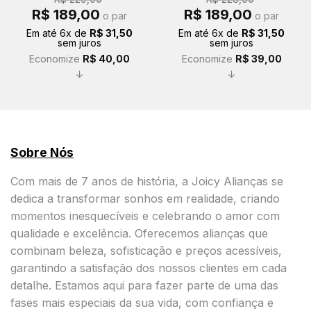
O
O
O
O
R$
189,00
R$
189,00
o par
o par
preço
preço
preço
preço
original
atual
original
atual
Em até
6
x de
R$
31,50
Em até
6
x de
R$
31,50
era:
é:
era:
é:
sem juros
sem juros
R$ 229,00.
R$ 189,00.
R$ 228,00.
R$ 189,00.
Economize
R$
40,00
Economize
R$
39,00
↓
↓
Sobre Nós
Com mais de 7 anos de história, a Joicy Alianças se
dedica a transformar sonhos em realidade, criando
momentos inesquecíveis e celebrando o amor com
qualidade e excelência. Oferecemos alianças que
combinam beleza, sofisticação e preços acessíveis,
garantindo a satisfação dos nossos clientes em cada
detalhe. Estamos aqui para fazer parte de uma das
fases mais especiais da sua vida, com confiança e