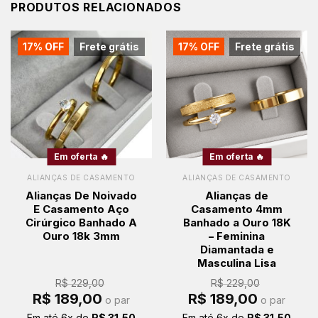
PRODUTOS RELACIONADOS
17% OFF
Frete grátis
17% OFF
Frete grátis
Em oferta 🔥
Em oferta 🔥
ALIANÇAS DE CASAMENTO
ALIANÇAS DE CASAMENTO
Alianças De Noivado
Alianças de
E Casamento Aço
Casamento 4mm
Cirúrgico Banhado A
Banhado a Ouro 18K
Ouro 18k 3mm
– Feminina
Diamantada e
Masculina Lisa
R$
229,00
R$
229,00
O
O
O
O
R$
189,00
R$
189,00
o par
o par
preço
preço
preço
preço
original
atual
original
atual
Em até
6
x de
R$
31,50
Em até
6
x de
R$
31,50