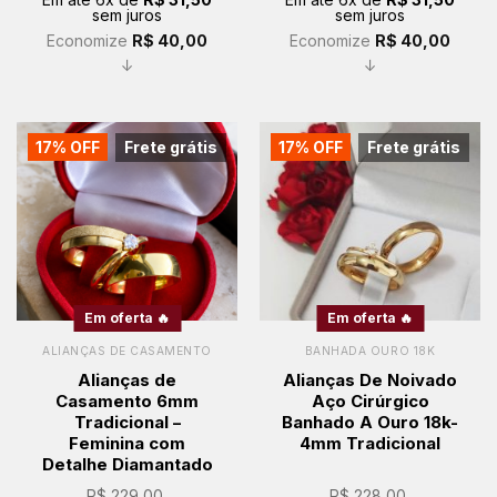
era:
é:
era:
é:
sem juros
sem juros
R$ 229,00.
R$ 189,00.
R$ 229,00.
R$ 189,00.
Economize
R$
40,00
Economize
R$
40,00
↓
↓
17% OFF
Frete grátis
17% OFF
Frete grátis
Em oferta 🔥
Em oferta 🔥
ALIANÇAS DE CASAMENTO
BANHADA OURO 18K
Alianças de
Alianças De Noivado
Casamento 6mm
Aço Cirúrgico
Tradicional –
Banhado A Ouro 18k-
Feminina com
4mm Tradicional
Detalhe Diamantado
R$
229,00
R$
228,00