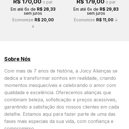
R$
170,00
R$
179,00
o par
o par
preço
preço
preço
preço
original
atual
original
atual
Em até
6
x de
R$
28,33
Em até
6
x de
R$
29,83
era:
é:
era:
é:
sem juros
sem juros
R$ 190,00.
R$ 170,00.
R$ 190,00.
R$ 179,00.
Economize
R$
20,00
Economize
R$
11,00
↓
↓
Sobre Nós
Com mais de 7 anos de história, a Joicy Alianças se
dedica a transformar sonhos em realidade, criando
momentos inesquecíveis e celebrando o amor com
qualidade e excelência. Oferecemos alianças que
combinam beleza, sofisticação e preços acessíveis,
garantindo a satisfação dos nossos clientes em cada
detalhe. Estamos aqui para fazer parte de uma das
fases mais especiais da sua vida, com confiança e
compromisso.