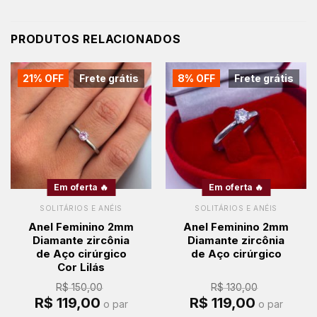
PRODUTOS RELACIONADOS
21% OFF
Frete grátis
8% OFF
Frete grátis
Em oferta 🔥
Em oferta 🔥
SOLITÁRIOS E ANÉIS
SOLITÁRIOS E ANÉIS
Anel Feminino 2mm
Anel Feminino 2mm
Diamante zircônia
Diamante zircônia
de Aço cirúrgico
de Aço cirúrgico
Cor Lilás
R$
150,00
R$
130,00
O
O
O
O
R$
119,00
R$
119,00
o par
o par
preço
preço
preço
preço
original
atual
original
atual