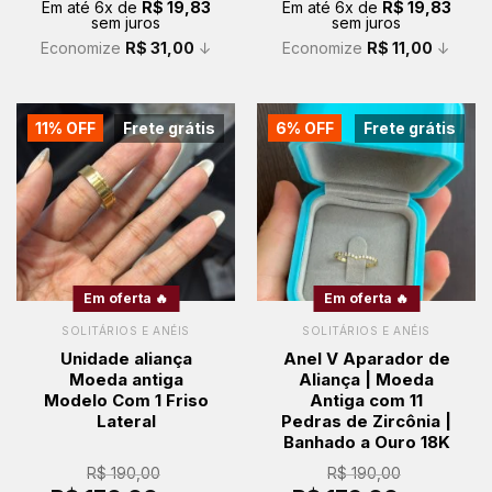
Em até
6
x de
R$
19,83
Em até
6
x de
R$
19,83
era:
é:
era:
é:
sem juros
sem juros
R$ 150,00.
R$ 119,00.
R$ 130,00.
R$ 119,00.
Economize
R$
31,00
↓
Economize
R$
11,00
↓
11% OFF
Frete grátis
6% OFF
Frete grátis
Em oferta 🔥
Em oferta 🔥
SOLITÁRIOS E ANÉIS
SOLITÁRIOS E ANÉIS
Unidade aliança
Anel V Aparador de
Moeda antiga
Aliança | Moeda
Modelo Com 1 Friso
Antiga com 11
Lateral
Pedras de Zircônia |
Banhado a Ouro 18K
R$
190,00
R$
190,00
O
O
O
O