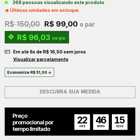
268 pessoas visualizando este produto
🔥 Últimas unidades em estoque
O
O
R$
150,00
R$
99,00
o par
preço
preço
R$
96,03
original
atual
no pix
era:
é:
Em até
6
x de
R$
16,50
sem juros
R$ 150,00.
R$ 99,00.
Visualizar parcelamento
Economize
R$
51,00
↓
DESCUBRA SUA MEDIDA
Preço
22
46
14
promocional por
HRS
MINS
SEGS
tempo limitado