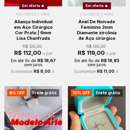
Em oferta 🔥
Em oferta 🔥
SOLITÁRIOS E ANÉIS
SOLITÁRIOS E ANÉIS
Aliança Individual
Anel De Noivado
em Aço Cirúrgico
Feminino 2mm
Cor Prata | 6mm
Diamante zircônia
Lisa Chanfrada
de Aço cirúrgico
R$
120,00
R$
130,00
O
O
O
O
R$
112,00
R$
119,00
o par
o par
preço
preço
preço
preço
original
atual
original
atual
Em até
6
x de
R$
18,67
Em até
6
x de
R$
19,83
era:
é:
era:
é:
sem juros
sem juros
R$ 120,00.
R$ 112,00.
R$ 130,00.
R$ 119,00.
Economize
R$
8,00
↓
Economize
R$
11,00
↓
8% OFF
Frete grátis
10% OFF
Frete grátis