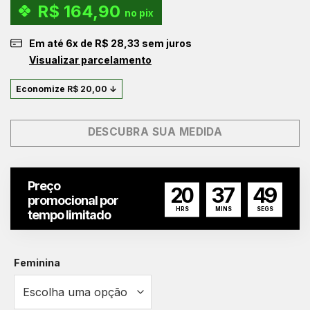
R$
164,90
original
atual
no pix
era:
é:
Em até
6
x de
R$
28,33
sem juros
R$ 190,00.
R$ 170,00.
Visualizar parcelamento
Economize
R$
20,00
↓
DESCUBRA SUA MEDIDA
Preço
20
37
48
promocional por
HRS
MINS
SEGS
tempo limitado
Feminina