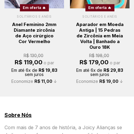
Em oferta 🔥
Em oferta 🔥
SOLITÁRIOS E ANÉIS
SOLITÁRIOS E ANÉIS
Anel Feminino 2mm
Aparador em Moeda
Diamante zircônia
Antiga | 15 Pedras
de Aço cirúrgico
de Zircônia em Meia
Cor Vermelho
Volta | Banhado a
Ouro 18K
R$
130,00
R$
198,00
O
O
O
O
R$
119,00
R$
179,00
o par
o par
preço
preço
preço
preço
original
atual
original
atual
Em até
6
x de
R$
19,83
Em até
6
x de
R$
29,83
era:
é:
era:
é:
sem juros
sem juros
R$ 130,00.
R$ 119,00.
R$ 198,00.
R$ 179,00.
Economize
R$
11,00
↓
Economize
R$
19,00
↓
Sobre Nós
Com mais de 7 anos de história, a Joicy Alianças se