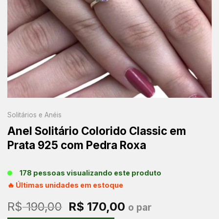
Solitários e Anéis
Anel Solitário Colorido Classic em
Prata 925 com Pedra Roxa
178 pessoas visualizando este produto
🔥 Últimas unidades em estoque
O
O
R$
190,00
R$
170,00
o par
preço
preço