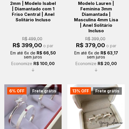
2mm | Modelo Isabel
Modelo Lauren |
| Diamantado com 1
Feminina 3mm
Friso Central | Anel
Diamantada |
Solitário Incluso
Masculina 4mm Lisa
| Anel Solitário
Incluso
R$
499,00
R$
399,00
O
O
O
O
R$
399,00
R$
379,00
o par
o par
preço
preço
preço
preço
original
atual
original
atual
Em até
6
x de
R$
66,50
Em até
6
x de
R$
63,17
era:
é:
era:
é:
sem juros
sem juros
R$ 499,00.
R$ 399,00.
R$ 399,00.
R$ 379,00.
Economize
R$
100,00
Economize
R$
20,00
↓
↓
6% OFF
Frete grátis
13% OFF
Frete grátis