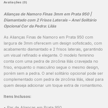
Avaliações (0)
Alianças de Namoro Finas 3mm em Prata 950 |
Diamantado com 2 Frisos Laterais
– Anel Solitário
Opcional Cor da Pedra: Lilás
As
Alianças Finas de Namoro em Prata 950
com
largura de 3mm
oferecem um design sofisticado, com
acabamento diamantado
e
2 frisos laterais
, garantindo
um visual refinado e elegante. O modelo feminino
conta com uma
pedra de zircônia lilás cravejada no
friso
, enquanto o masculino segue o mesmo design,
porém sem a pedra. O
anel solitário opcional
pode ser
complementado com
pedra de zircônia lilás
, ideal para
quem deseja adicionar um toque extra de romantismo.
Itens Inclusos:
• Par de Alianças em Prata 950