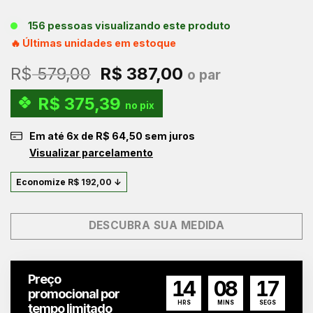
156 pessoas visualizando este produto
🔥 Últimas unidades em estoque
O
O
R$
579,00
R$
387,00
o par
preço
preço
R$
375,39
original
atual
no pix
era:
é:
Em até
6
x de
R$
64,50
sem juros
R$ 579,00.
R$ 387,00.
Visualizar parcelamento
Economize
R$
192,00
↓
DESCUBRA SUA MEDIDA
Preço
14
08
17
promocional por
HRS
MINS
SEGS
tempo limitado