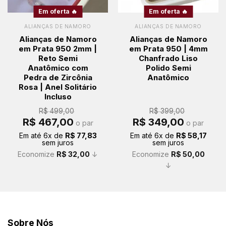
Em oferta 🔥
Em oferta 🔥
ALIANÇAS DE NAMORO
ALIANÇAS DE NAMORO
Alianças de Namoro
Alianças de Namoro
em Prata 950 2mm |
em Prata 950 | 4mm
Reto Semi
Chanfrado Liso
Anatômico com
Polido Semi
Pedra de Zircônia
Anatômico
Rosa | Anel Solitário
Incluso
R$
499,00
R$
399,00
O
O
O
O
R$
467,00
R$
349,00
o par
o par
preço
preço
preço
preço
original
atual
original
atual
Em até
6
x de
R$
77,83
Em até
6
x de
R$
58,17
era:
é:
era:
é:
sem juros
sem juros
R$ 499,00.
R$ 467,00.
R$ 399,00.
R$ 349,00.
Economize
R$
32,00
↓
Economize
R$
50,00
↓
Sobre Nós