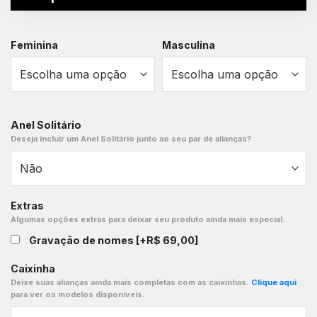
Feminina
Masculina
Anel Solitário
Deseja incluir um Anel Solitário junto ao seu par de alianças?
Extras
Algumas opções extras para deixar seu produto ainda mais especial.
Gravação de nomes
[+R$ 69,00]
Caixinha
Deixe suas alianças ainda mais completas com as caixinhas.
Clique aqui
para ver os modelos disponíveis.