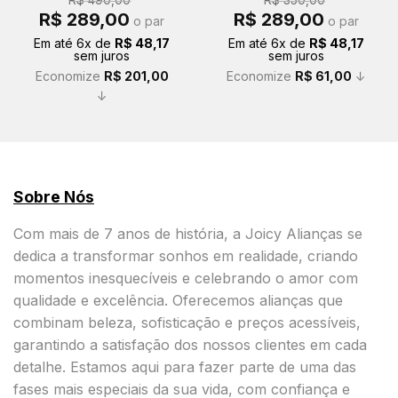
R$
490,00
R$
350,00
O
O
O
O
R$
289,00
R$
289,00
o par
o par
preço
preço
preço
preço
original
atual
original
atual
Em até
6
x de
R$
48,17
Em até
6
x de
R$
48,17
era:
é:
era:
é:
sem juros
sem juros
R$ 490,00.
R$ 289,00.
R$ 350,00.
R$ 289,00.
Economize
R$
201,00
Economize
R$
61,00
↓
↓
Sobre Nós
Com mais de 7 anos de história, a Joicy Alianças se
dedica a transformar sonhos em realidade, criando
momentos inesquecíveis e celebrando o amor com
qualidade e excelência. Oferecemos alianças que
combinam beleza, sofisticação e preços acessíveis,
garantindo a satisfação dos nossos clientes em cada
detalhe. Estamos aqui para fazer parte de uma das
fases mais especiais da sua vida, com confiança e