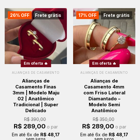
26% OFF
Frete grátis
17% OFF
Frete grátis
Em oferta 🔥
Em oferta 🔥
ALIANÇAS DE CASAMENTO
ALIANÇAS DE CASAMENTO
Alianças de
Alianças de
Casamento Finas
Casamento 4mm
3mm | Modelo Maju
com Friso Lateral
02 | Anatômico
Diamantado –
Tradicional | Super
Modelo Semi
Delicado
Anatômico
R$
390,00
R$
350,00
O
O
O
O
R$
289,00
R$
289,00
o par
o par
preço
preço
preço
preço
original
atual
original
atual
Em até
6
x de
R$
48,17
Em até
6
x de
R$
48,17
era:
é:
era:
é:
sem juros
sem juros
R$ 390,00.
R$ 289,00.
R$ 350,00.
R$ 289,00.