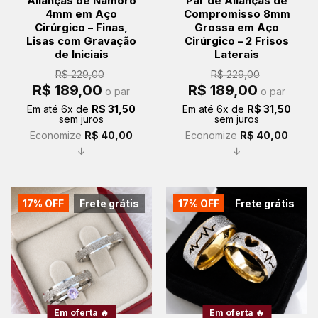
Alianças de Namoro
Par de Alianças de
4mm em Aço
Compromisso 8mm
Cirúrgico – Finas,
Grossa em Aço
Lisas com Gravação
Cirúrgico – 2 Frisos
de Iniciais
Laterais
R$
229,00
R$
229,00
O
O
O
O
R$
189,00
R$
189,00
o par
o par
preço
preço
preço
preço
original
atual
original
atual
Em até
6
x de
R$
31,50
Em até
6
x de
R$
31,50
era:
é:
era:
é:
sem juros
sem juros
R$ 229,00.
R$ 189,00.
R$ 229,00.
R$ 189,00.
Economize
R$
40,00
Economize
R$
40,00
↓
↓
17% OFF
Frete grátis
17% OFF
Frete grátis
Em oferta 🔥
Em oferta 🔥