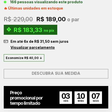
166 pessoas visualizando este produto
🔥 Últimas unidades em estoque
O
O
R$
229,00
R$
189,00
o par
preço
preço
R$
183,33
original
atual
no pix
era:
é:
Em até
6
x de
R$
31,50
sem juros
R$ 229,00.
R$ 189,00.
Visualizar parcelamento
Economize
R$
40,00
↓
DESCUBRA SUA MEDIDA
Preço
03
10
06
promocional por
HRS
MINS
SEGS
tempo limitado