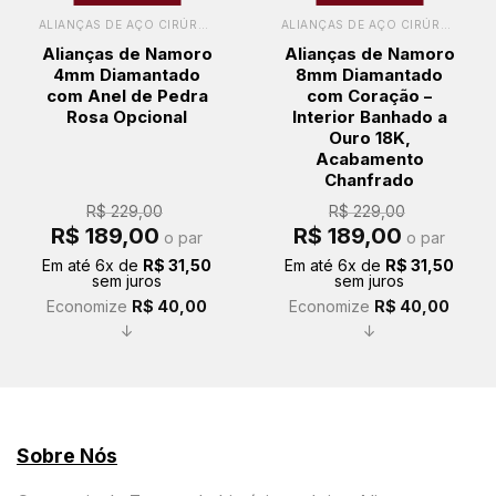
ALIANÇAS DE AÇO CIRÚRGICO
ALIANÇAS DE AÇO CIRÚRGICO
Alianças de Namoro
Alianças de Namoro
4mm Diamantado
8mm Diamantado
com Anel de Pedra
com Coração –
Rosa Opcional
Interior Banhado a
Ouro 18K,
Acabamento
Chanfrado
R$
229,00
R$
229,00
O
O
O
O
R$
189,00
R$
189,00
o par
o par
preço
preço
preço
preço
original
atual
original
atual
Em até
6
x de
R$
31,50
Em até
6
x de
R$
31,50
era:
é:
era:
é:
sem juros
sem juros
R$ 229,00.
R$ 189,00.
R$ 229,00.
R$ 189,00.
Economize
R$
40,00
Economize
R$
40,00
↓
↓
Sobre Nós