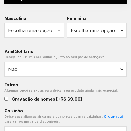
Masculina
Feminina
Anel Solitário
Deseja incluir um Anel Solitário junto ao seu par de alianças?
Extras
Algumas opções extras para deixar seu produto ainda mais especial.
Gravação de nomes
[+R$ 69,00]
Caixinha
Deixe suas alianças ainda mais completas com as caixinhas.
Clique aqui
para ver os modelos disponíveis.