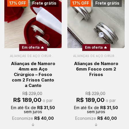
17% OFF
Frete grátis
17% OFF
Frete grátis
Em oferta 🔥
Em oferta 🔥
ALIANÇAS DE AÇO CIRÚRGICO
ALIANÇAS DE AÇO CIRÚRGICO
Alianças de Namoro
Alianças de Namoro
4mm em Aço
6mm Fosco com 2
Cirúrgico – Fosco
Frisos
com 2 Frisos Canto
a Canto
R$
229,00
R$
229,00
O
O
O
O
R$
189,00
R$
189,00
o par
o par
preço
preço
preço
preço
original
atual
original
atual
Em até
6
x de
R$
31,50
Em até
6
x de
R$
31,50
era:
é:
era:
é:
sem juros
sem juros
R$ 229,00.
R$ 189,00.
R$ 229,00.
R$ 189,00.
Economize
R$
40,00
Economize
R$
40,00
↓
↓