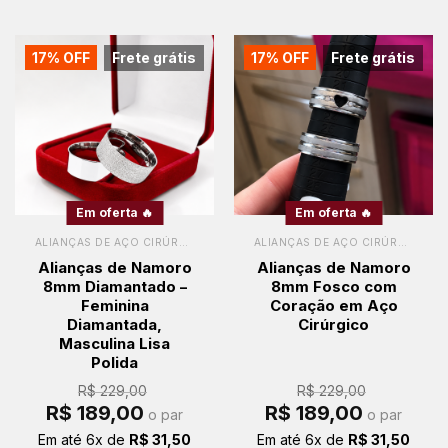
17% OFF
Frete grátis
17% OFF
Frete grátis
Em oferta 🔥
Em oferta 🔥
ALIANÇAS DE AÇO CIRÚRGICO
ALIANÇAS DE AÇO CIRÚRGICO
Alianças de Namoro
Alianças de Namoro
8mm Diamantado –
8mm Fosco com
Feminina
Coração em Aço
Diamantada,
Cirúrgico
Masculina Lisa
Polida
R$
229,00
R$
229,00
O
O
O
O
R$
189,00
R$
189,00
o par
o par
preço
preço
preço
preço
original
atual
original
atual
Em até
6
x de
R$
31,50
Em até
6
x de
R$
31,50
era:
é:
era:
é: