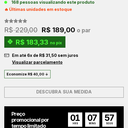
168 pessoas visualizando este produto
🔥 Últimas unidades em estoque
Avaliado
1
O
O
R$
229,00
R$
189,00
o par
como
5.00
preço
preço
de 5, com
R$
183,33
baseado em
original
atual
no pix
avaliação
era:
é:
de cliente
Em até
6
x de
R$
31,50
sem juros
R$ 229,00.
R$ 189,00.
Visualizar parcelamento
Economize
R$
40,00
↓
DESCUBRA SUA MEDIDA
Preço
01
07
57
promocional por
HRS
MINS
SEGS
tempo limitado