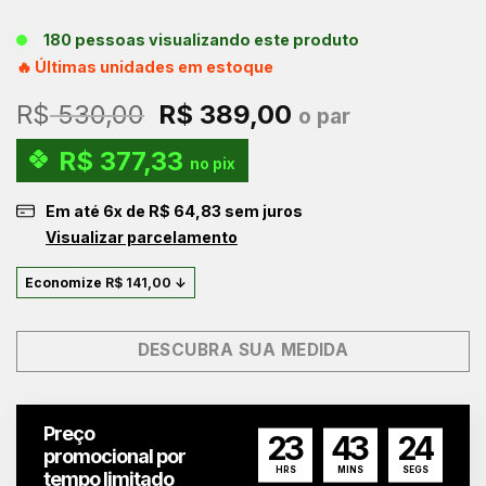
180 pessoas visualizando este produto
🔥 Últimas unidades em estoque
O
O
R$
530,00
R$
389,00
o par
preço
preço
R$
377,33
original
atual
no pix
era:
é:
Em até
6
x de
R$
64,83
sem juros
R$ 530,00.
R$ 389,00.
Visualizar parcelamento
Economize
R$
141,00
↓
DESCUBRA SUA MEDIDA
Preço
23
43
23
promocional por
HRS
MINS
SEGS
tempo limitado