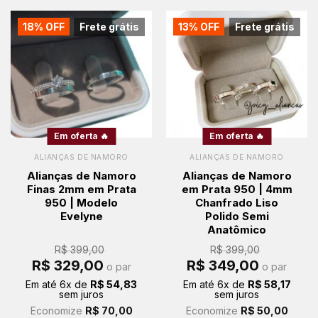
18% OFF
Frete grátis
13% OFF
Frete grátis
Em oferta 🔥
Em oferta 🔥
ALIANÇAS DE NAMORO
ALIANÇAS DE NAMORO
Alianças de Namoro
Alianças de Namoro
Finas 2mm em Prata
em Prata 950 | 4mm
950 | Modelo
Chanfrado Liso
Evelyne
Polido Semi
Anatômico
R$
399,00
R$
399,00
O
O
O
O
R$
329,00
R$
349,00
o par
o par
preço
preço
preço
preço
original
atual
original
atual
Em até
6
x de
R$
54,83
Em até
6
x de
R$
58,17
era:
é:
era:
é:
sem juros
sem juros
R$ 399,00.
R$ 329,00.
R$ 399,00.
R$ 349,00.
Economize
R$
70,00
Economize
R$
50,00