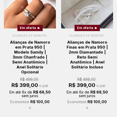
Em oferta 🔥
Em oferta 🔥
ALIANÇAS DE NAMORO
ALIANÇAS DE NAMORO
Alianças de Namoro
Alianças de Namoro
em Prata 950 |
Finas em Prata 950 |
Modelo Samily |
2mm Diamantado |
3mm Chanfrado |
Reto Semi
Semi Anatômico |
Anatômico | Anel
Anel Solitário
Solitário Incluso
Opcional
R$
499,00
R$
499,00
O
O
O
O
R$
399,00
R$
399,00
o par
o par
preço
preço
preço
preço
original
atual
original
atual
Em até
6
x de
R$
66,50
Em até
6
x de
R$
66,50
era:
é:
era:
é:
sem juros
sem juros
R$ 499,00.
R$ 399,00.
R$ 499,00.
R$ 399,00.
Economize
R$
100,00
Economize
R$
100,00
↓
↓