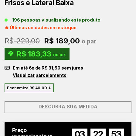
Frisos e Lateral Baixa
196 pessoas visualizando este produto
🔥 Últimas unidades em estoque
O
O
R$
229,00
R$
189,00
o par
preço
preço
R$
183,33
original
atual
no pix
era:
é:
Em até
6
x de
R$
31,50
sem juros
R$ 229,00.
R$ 189,00.
Visualizar parcelamento
Economize
R$
40,00
↓
DESCUBRA SUA MEDIDA
Preço
03
22
52