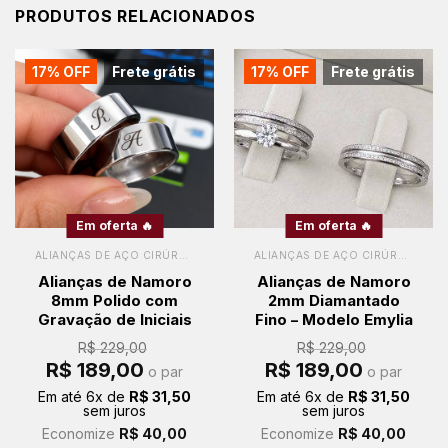
PRODUTOS RELACIONADOS
17% OFF
Frete grátis
17% OFF
Frete grátis
Em oferta 🔥
Em oferta 🔥
ALIANÇAS DE AÇO CIRÚRGICO
ALIANÇAS DE AÇO CIRÚRGICO
Alianças de Namoro
Alianças de Namoro
8mm Polido com
2mm Diamantado
Gravação de Iniciais
Fino – Modelo Emylia
R$
229,00
R$
229,00
O
O
O
O
R$
189,00
R$
189,00
o par
o par
preço
preço
preço
preço
original
atual
original
atual
Em até
6
x de
R$
31,50
Em até
6
x de
R$
31,50
era:
é:
era:
é:
sem juros
sem juros
R$ 229,00.
R$ 189,00.
R$ 229,00.
R$ 189,00.
Economize
R$
40,00
Economize
R$
40,00