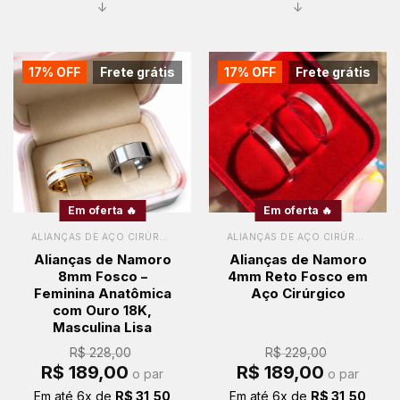
↓
↓
17% OFF
Frete grátis
17% OFF
Frete grátis
Em oferta 🔥
Em oferta 🔥
ALIANÇAS DE AÇO CIRÚRGICO
ALIANÇAS DE AÇO CIRÚRGICO
Alianças de Namoro
Alianças de Namoro
8mm Fosco –
4mm Reto Fosco em
Feminina Anatômica
Aço Cirúrgico
com Ouro 18K,
Masculina Lisa
R$
228,00
R$
229,00
O
O
O
O
R$
189,00
R$
189,00
o par
o par
preço
preço
preço
preço
original
atual
original
atual
Em até
6
x de
R$
31,50
Em até
6
x de
R$
31,50
era:
é:
era:
é: