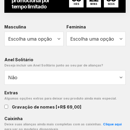
promocional por
HRS
MINS
SEGS
tempo limitado
Masculina
Feminina
Anel Solitário
Deseja incluir um Anel Solitário junto ao seu par de alianças?
Extras
Algumas opções extras para deixar seu produto ainda mais especial.
Gravação de nomes
[+R$ 69,00]
Caixinha
Deixe suas alianças ainda mais completas com as caixinhas.
Clique aqui
para ver os modelos disponíveis.