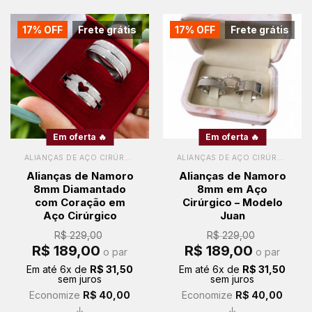
17% OFF
Frete grátis
17% OFF
Frete grátis
Em oferta 🔥
Em oferta 🔥
ALIANÇAS DE AÇO CIRÚRGICO
ALIANÇAS DE AÇO CIRÚRGICO
Alianças de Namoro
Alianças de Namoro
8mm Diamantado
8mm em Aço
com Coração em
Cirúrgico – Modelo
Aço Cirúrgico
Juan
R$
229,00
R$
229,00
O
O
O
O
R$
189,00
R$
189,00
o par
o par
preço
preço
preço
preço
original
atual
original
atual
Em até
6
x de
R$
31,50
Em até
6
x de
R$
31,50
era:
é:
era:
é:
sem juros
sem juros
R$ 229,00.
R$ 189,00.
R$ 229,00.
R$ 189,00.
Economize
R$
40,00
Economize
R$
40,00
↓
↓