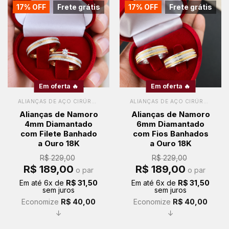
17% OFF
Frete grátis
17% OFF
Frete grátis
Em oferta 🔥
Em oferta 🔥
ALIANÇAS DE AÇO CIRÚRGICO
ALIANÇAS DE AÇO CIRÚRGICO
Alianças de Namoro
Alianças de Namoro
4mm Diamantado
6mm Diamantado
com Filete Banhado
com Fios Banhados
a Ouro 18K
a Ouro 18K
R$
229,00
R$
229,00
O
O
O
O
R$
189,00
R$
189,00
o par
o par
preço
preço
preço
preço
original
atual
original
atual
Em até
6
x de
R$
31,50
Em até
6
x de
R$
31,50
era:
é:
era:
é:
sem juros
sem juros
R$ 229,00.
R$ 189,00.
R$ 229,00.
R$ 189,00.
Economize
R$
40,00
Economize
R$
40,00
↓
↓