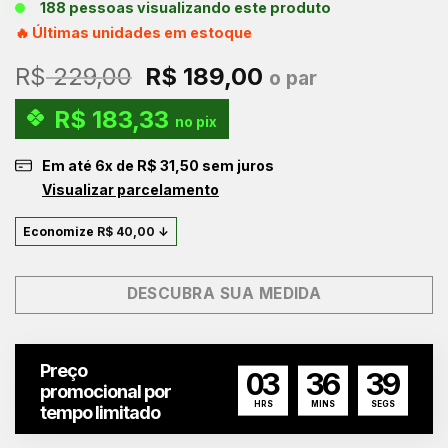
188 pessoas visualizando este produto
🔥 Últimas unidades em estoque
O
O
R$
229,00
R$
189,00
o par
preço
preço
R$
183,33
original
atual
no pix
era:
é:
Em até
6
x de
R$
31,50
sem juros
R$ 229,00.
R$ 189,00.
Visualizar parcelamento
Economize
R$
40,00
↓
DESCUBRA SUA MEDIDA
Preço
03
36
38
promocional por
HRS
MINS
SEGS
tempo limitado