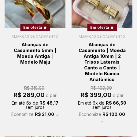
Em oferta 🔥
Em oferta 🔥
ALIANÇAS DE CASAMENTO
ALIANÇAS DE CASAMENTO
Alianças de
Alianças de
Casamento 5mm |
Casamento | Moeda
Moeda Antiga |
Antiga 10mm | 2
Modelo Maju
Frisos Laterais
Canto a Canto |
Modelo Bianca
Anatômico
R$
310,00
R$
499,00
O
O
O
O
R$
289,00
R$
399,00
o par
o par
preço
preço
preço
preço
original
atual
original
atual
Em até
6
x de
R$
48,17
Em até
6
x de
R$
66,50
era:
é:
era:
é:
sem juros
sem juros
R$ 310,00.
R$ 289,00.
R$ 499,00.
R$ 399,00.
Economize
R$
21,00
↓
Economize
R$
100,00
↓