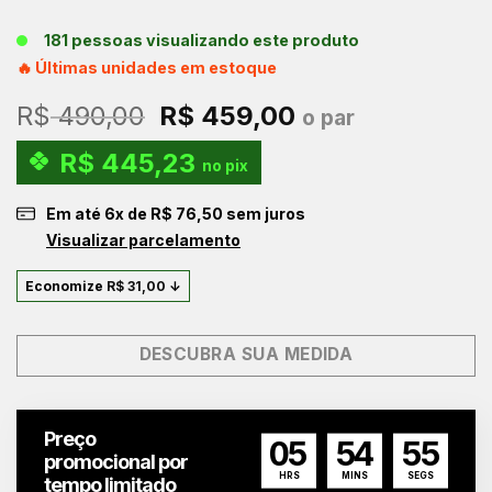
181 pessoas visualizando este produto
🔥 Últimas unidades em estoque
O
O
R$
490,00
R$
459,00
o par
preço
preço
R$
445,23
original
atual
no pix
era:
é:
Em até
6
x de
R$
76,50
sem juros
R$ 490,00.
R$ 459,00.
Visualizar parcelamento
Economize
R$
31,00
↓
DESCUBRA SUA MEDIDA
Preço
05
54
54
promocional por
HRS
MINS
SEGS
tempo limitado