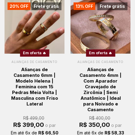
20% OFF
Frete grátis
13% OFF
Frete grátis
Em oferta 🔥
Em oferta 🔥
ALIANÇAS DE CASAMENTO
ALIANÇAS DE CASAMENTO
Alianças de
Alianças de
Casamento 6mm |
Casamento 4mm |
Modelo Helena |
Com Aparador
Feminina com 15
Cravejado de
Pedras Meia Volta |
Zircônia | Semi
Masculina com Friso
Anatômico | Ideal
Lateral
para Noivado e
Casamento
R$
499,00
R$
400,00
O
O
O
O
R$
399,00
R$
350,00
o par
o par
preço
preço
preço
preço
original
atual
original
atual
Em até
6
x de
R$
66,50
Em até
6
x de
R$
58,33
era:
é:
era:
é: