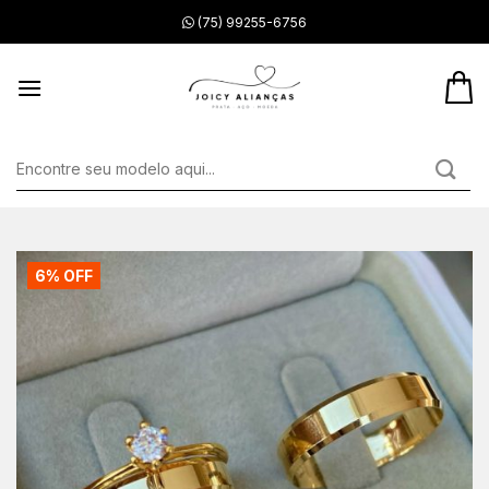
Skip
(75) 99255-6756
to
content
Pesquisar
por:
6% OFF