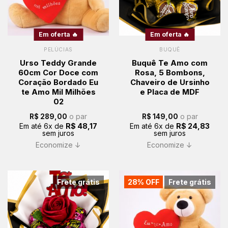
Em oferta 🔥
Em oferta 🔥
PELÚCIAS
BUQUÊ
Urso Teddy Grande
Buquê Te Amo com
60cm Cor Doce com
Rosa, 5 Bombons,
Coração Bordado Eu
Chaveiro de Ursinho
te Amo Mil Milhões
e Placa de MDF
02
o par
o par
R$
289,00
R$
149,00
Em até
6
x de
R$
48,17
Em até
6
x de
R$
24,83
sem juros
sem juros
Economize ↓
Economize ↓
Frete grátis
28% OFF
Frete grátis