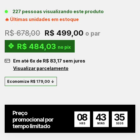
227 pessoas visualizando este produto
🔥 Últimas unidades em estoque
O
O
R$
678,00
R$
499,00
o par
preço
preço
R$
484,03
original
atual
no pix
era:
é:
Em até
6
x de
R$
83,17
sem juros
R$ 678,00.
R$ 499,00.
Visualizar parcelamento
Economize
R$
179,00
↓
Preço
08
43
34
promocional por
HRS
MINS
SEGS
tempo limitado