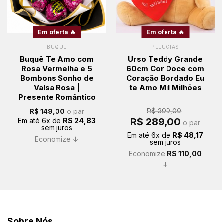
Em oferta 🔥
Em oferta 🔥
BUQUÊ
PELÚCIAS
Buquê Te Amo com
Urso Teddy Grande
Rosa Vermelha e 5
60cm Cor Doce com
Bombons Sonho de
Coração Bordado Eu
Valsa Rosa |
te Amo Mil Milhões
Presente Romântico
o par
R$
399,00
R$
149,00
O
O
R$
289,00
Em até
6
x de
R$
24,83
o par
preço
preço
sem juros
original
atual
Em até
6
x de
R$
48,17
era:
é:
Economize ↓
sem juros
R$ 399,00.
R$ 289,00.
Economize
R$
110,00
↓
Sobre Nós