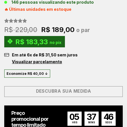
146 pessoas visualizando este produto
🔥 Últimas unidades em estoque
Avaliado
1
O
O
R$
229,00
R$
189,00
o par
como
5.00
preço
preço
de 5, com
R$
183,33
baseado em
original
atual
no pix
avaliação
era:
é:
de cliente
Em até
6
x de
R$
31,50
sem juros
R$ 229,00.
R$ 189,00.
Visualizar parcelamento
Economize
R$
40,00
↓
DESCUBRA SUA MEDIDA
Preço
05
37
46
promocional por
HRS
MINS
SEGS
tempo limitado