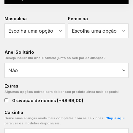
Masculina
Feminina
Anel Solitário
Deseja incluir um Anel Solitário junto ao seu par de alianças?
Extras
Algumas opções extras para deixar seu produto ainda mais especial.
Gravação de nomes
[+R$ 69,00]
Caixinha
Deixe suas alianças ainda mais completas com as caixinhas.
Clique aqui
para ver os modelos disponíveis.