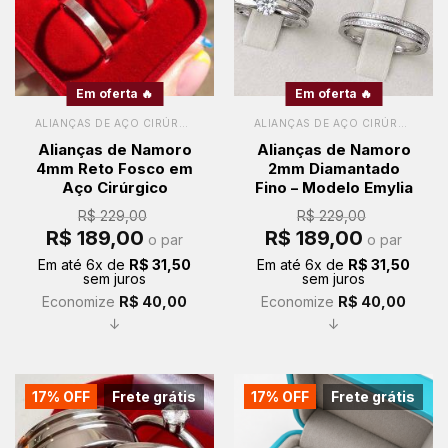
Em oferta 🔥
Em oferta 🔥
ALIANÇAS DE AÇO CIRÚRGICO
ALIANÇAS DE AÇO CIRÚRGICO
Alianças de Namoro
Alianças de Namoro
4mm Reto Fosco em
2mm Diamantado
Aço Cirúrgico
Fino – Modelo Emylia
R$
229,00
R$
229,00
O
O
O
O
R$
189,00
R$
189,00
o par
o par
preço
preço
preço
preço
original
atual
original
atual
Em até
6
x de
R$
31,50
Em até
6
x de
R$
31,50
era:
é:
era:
é:
sem juros
sem juros
R$ 229,00.
R$ 189,00.
R$ 229,00.
R$ 189,00.
Economize
R$
40,00
Economize
R$
40,00
↓
↓
17% OFF
Frete grátis
17% OFF
Frete grátis