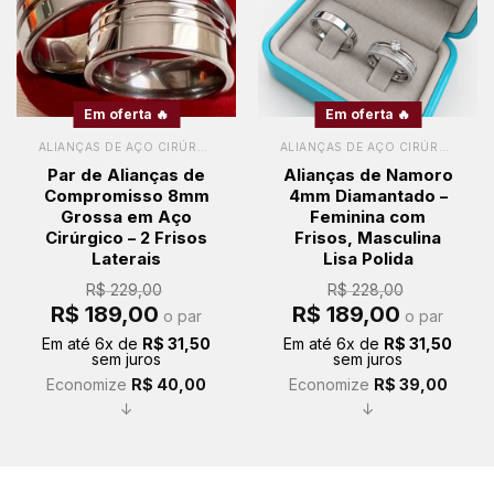
Em oferta 🔥
Em oferta 🔥
ALIANÇAS DE AÇO CIRÚRGICO
ALIANÇAS DE AÇO CIRÚRGICO
Par de Alianças de
Alianças de Namoro
Compromisso 8mm
4mm Diamantado –
Grossa em Aço
Feminina com
Cirúrgico – 2 Frisos
Frisos, Masculina
Laterais
Lisa Polida
R$
229,00
R$
228,00
O
O
O
O
R$
189,00
R$
189,00
o par
o par
preço
preço
preço
preço
original
atual
original
atual
Em até
6
x de
R$
31,50
Em até
6
x de
R$
31,50
era:
é:
era:
é:
sem juros
sem juros
R$ 229,00.
R$ 189,00.
R$ 228,00.
R$ 189,00.
Economize
R$
40,00
Economize
R$
39,00
↓
↓