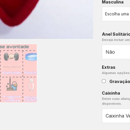
Masculina
Anel Solitári
Deseja incluir um
Extras
Algumas opções e
Gravaçã
Caixinha
Deixe suas alian
disponíveis.