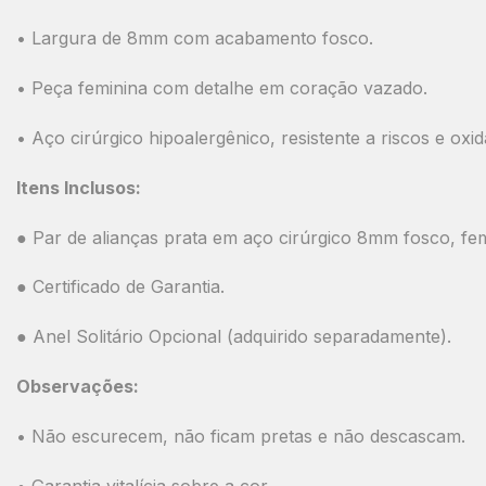
• Largura de 8mm com acabamento fosco.
• Peça feminina com detalhe em coração vazado.
• Aço cirúrgico hipoalergênico, resistente a riscos e oxi
Itens Inclusos:
● Par de alianças prata em aço cirúrgico 8mm fosco, f
● Certificado de Garantia.
● Anel Solitário Opcional (adquirido separadamente).
Observações:
• Não escurecem, não ficam pretas e não descascam.
• Garantia vitalícia sobre a cor.