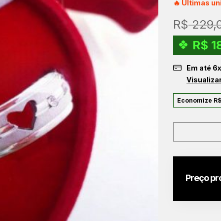
🔥 Últimas u
R$
229,
R$
1
Em até
6
Visualiza
Economize
R
Preço pr