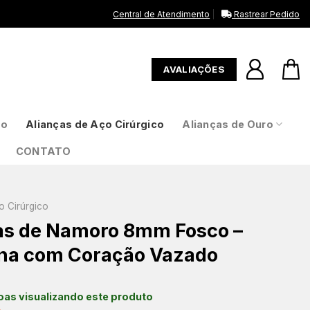
Central de Atendimento
Rastrear Pedido
AVALIAÇÕES
to
Alianças de Aço Cirúrgico
Alianças de Ouro
CONTATO
o Cirúrgico
as de Namoro 8mm Fosco –
na com Coração Vazado
as visualizando este produto