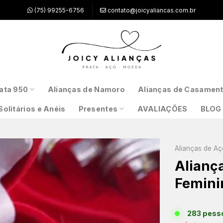
(75) 99255-6756
contato@joicyaliancas.com.br
ata 950
Alianças de Namoro
Alianças de Casamen
Solitários e Anéis
Presentes
AVALIAÇÕES
BLOG
Alianças de Aç
Alianç
Femini
283 pesso