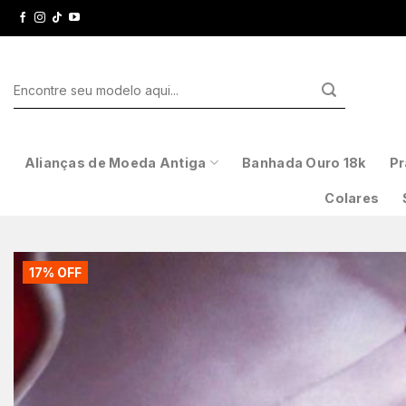
Skip
to
content
Pesquisar
por:
Alianças de Moeda Antiga
Banhada Ouro 18k
Pr
Colares
17% OFF