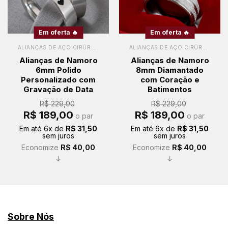
Em oferta 🔥
Em oferta 🔥
ALIANÇAS DE AÇO CIRÚRGICO
ALIANÇAS DE AÇO CIRÚRGICO
Alianças de Namoro
Alianças de Namoro
6mm Polido
8mm Diamantado
Personalizado com
com Coração e
Gravação de Data
Batimentos
R$
229,00
R$
229,00
O
O
O
O
R$
189,00
R$
189,00
o par
o par
preço
preço
preço
preço
original
atual
original
atual
Em até
6
x de
R$
31,50
Em até
6
x de
R$
31,50
era:
é:
era:
é:
sem juros
sem juros
R$ 229,00.
R$ 189,00.
R$ 229,00.
R$ 189,00.
Economize
R$
40,00
Economize
R$
40,00
↓
↓
Sobre Nós