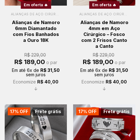
Em oferta 🔥
Em oferta 🔥
ALIANÇAS DE AÇO CIRÚRGICO
ALIANÇAS DE AÇO CIRÚRGICO
Alianças de Namoro
Alianças de Namoro
6mm Diamantado
4mm em Aço
com Fios Banhados
Cirúrgico – Fosco
a Ouro 18K
com 2 Frisos Canto
a Canto
R$
229,00
R$
229,00
O
O
O
O
R$
189,00
R$
189,00
o par
o par
preço
preço
preço
preço
original
atual
original
atual
Em até
6
x de
R$
31,50
Em até
6
x de
R$
31,50
era:
é:
era:
é:
sem juros
sem juros
R$ 229,00.
R$ 189,00.
R$ 229,00.
R$ 189,00.
Economize
R$
40,00
Economize
R$
40,00
↓
↓
17% OFF
Frete grátis
17% OFF
Frete grátis