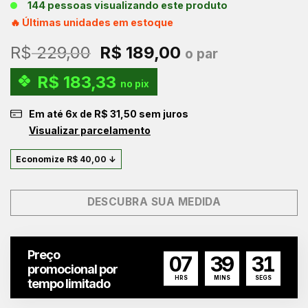
144 pessoas visualizando este produto
🔥 Últimas unidades em estoque
O
O
R$
229,00
R$
189,00
o par
preço
preço
R$
183,33
original
atual
no pix
era:
é:
Em até
6
x de
R$
31,50
sem juros
R$ 229,00.
R$ 189,00.
Visualizar parcelamento
Economize
R$
40,00
↓
DESCUBRA SUA MEDIDA
Preço
07
39
30
promocional por
HRS
MINS
SEGS
tempo limitado