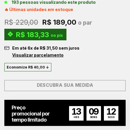
193 pessoas visualizando este produto
🔥 Últimas unidades em estoque
O
O
R$
229,00
R$
189,00
o par
preço
preço
R$
183,33
original
atual
no pix
era:
é:
Em até
6
x de
R$
31,50
sem juros
R$ 229,00.
R$ 189,00.
Visualizar parcelamento
Economize
R$
40,00
↓
DESCUBRA SUA MEDIDA
Preço
13
09
11
promocional por
HRS
MINS
SEGS
tempo limitado