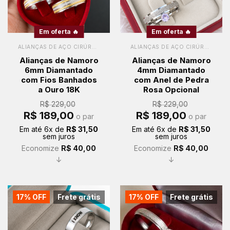
Em oferta 🔥
Em oferta 🔥
ALIANÇAS DE AÇO CIRÚRGICO
ALIANÇAS DE AÇO CIRÚRGICO
Alianças de Namoro
Alianças de Namoro
6mm Diamantado
4mm Diamantado
com Fios Banhados
com Anel de Pedra
a Ouro 18K
Rosa Opcional
R$
229,00
R$
229,00
O
O
O
O
R$
189,00
R$
189,00
o par
o par
preço
preço
preço
preço
original
atual
original
atual
Em até
6
x de
R$
31,50
Em até
6
x de
R$
31,50
era:
é:
era:
é:
sem juros
sem juros
R$ 229,00.
R$ 189,00.
R$ 229,00.
R$ 189,00.
Economize
R$
40,00
Economize
R$
40,00
↓
↓
17% OFF
Frete grátis
17% OFF
Frete grátis