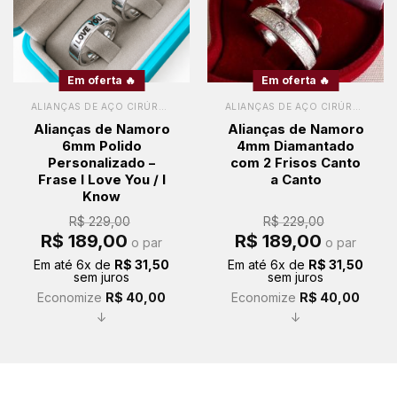
Em oferta 🔥
Em oferta 🔥
ALIANÇAS DE AÇO CIRÚRGICO
ALIANÇAS DE AÇO CIRÚRGICO
Alianças de Namoro
Alianças de Namoro
6mm Polido
4mm Diamantado
Personalizado –
com 2 Frisos Canto
Frase I Love You / I
a Canto
Know
R$
229,00
R$
229,00
O
O
O
O
R$
189,00
R$
189,00
o par
o par
preço
preço
preço
preço
original
atual
original
atual
Em até
6
x de
R$
31,50
Em até
6
x de
R$
31,50
era:
é:
era:
é:
sem juros
sem juros
R$ 229,00.
R$ 189,00.
R$ 229,00.
R$ 189,00.
Economize
R$
40,00
Economize
R$
40,00
↓
↓