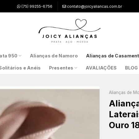
(75) 99255-6756
contato@joicyaliancas.com.br
ata 950
Alianças de Namoro
Alianças de Casamen
Solitários e Anéis
Presentes
AVALIAÇÕES
BLOG
Alianças de M
Alianç
Latera
Ouro 1