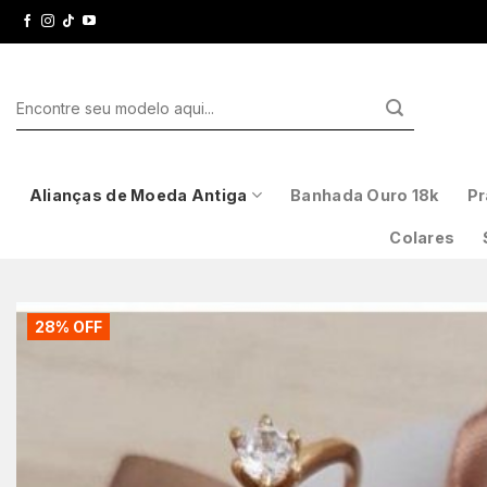
Skip
to
content
Pesquisar
por:
Alianças de Moeda Antiga
Banhada Ouro 18k
Pr
Colares
28% OFF