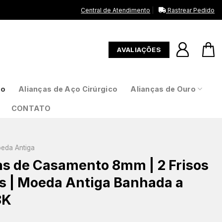
Central de Atendimento
Rastrear Pedido
AVALIAÇÕES
to
Alianças de Aço Cirúrgico
Alianças de Ouro
CONTATO
oeda Antiga
as de Casamento 8mm | 2 Frisos
is | Moeda Antiga Banhada a
8K