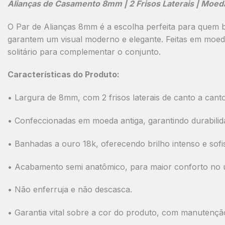
Alianças de Casamento 8mm | 2 Frisos Laterais | Moed
O
Par de Alianças 8mm
é a escolha perfeita para quem b
garantem um visual moderno e elegante. Feitas em
moeda
solitário
para complementar o conjunto.
Características do Produto:
•
Largura de 8mm
, com
2 frisos laterais de canto a cant
•
Confeccionadas em moeda antiga
, garantindo durabilid
•
Banhadas a ouro 18k
, oferecendo brilho intenso e sofi
•
Acabamento semi anatômico
, para maior conforto no u
• Não enferruja e não descasca.
• Garantia vital sobre a cor do produto, com manutençã