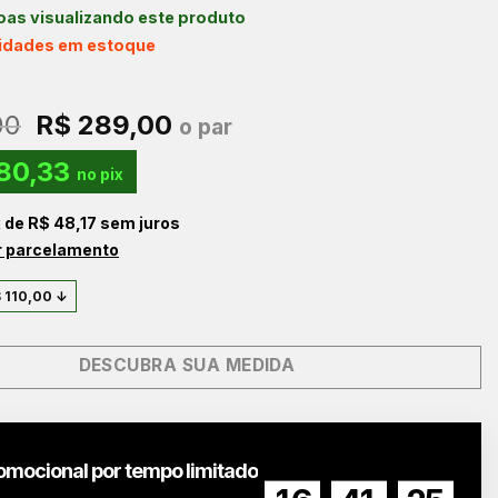
as visualizando este produto
nidades em estoque
O
O
00
R$
289,00
o par
preço
preço
80,33
original
atual
no pix
era:
é:
x de
R$
48,17
sem juros
R$ 399,00.
R$ 289,00.
r parcelamento
$
110,00
↓
DESCUBRA SUA MEDIDA
omocional por tempo limitado