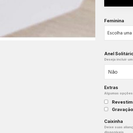
Feminina
Anel Solitári
Deseja incluir um
Extras
Algumas opções e
Revestim
Gravaçã
Caixinha
Deixe suas alian
disponíveis.