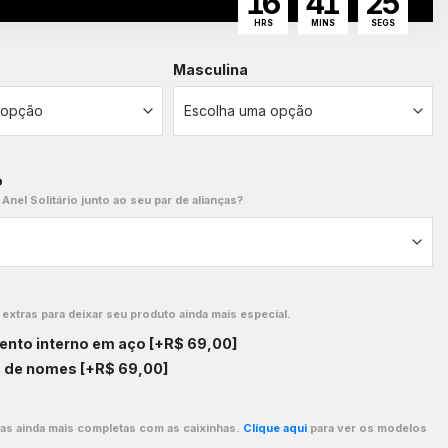
16
41
24
HRS
MINS
SEGS
Masculina
o
 Anel Solitário junto ao seu par de alianças?
xtras para deixar seu produto ainda mais especial.
ento interno em aço
[+R$ 69,00]
o de nomes
[+R$ 69,00]
ças ainda mais completas com as caixinhas.
Clique aqui
para ver os modelos