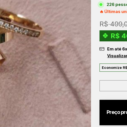
226 pesso
🔥 Últimas u
R$
499,
R$
4
Em até
6
Visualiza
Economize
R
Preço pr