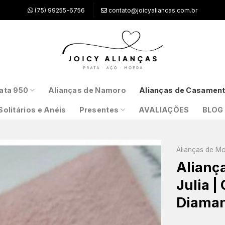
(75) 99255-6756
contato@joicyaliancas.com.br
ata 950
Alianças de Namoro
Alianças de Casamen
Solitários e Anéis
Presentes
AVALIAÇÕES
BLOG
Alianças de M
Alianç
Julia |
Diaman