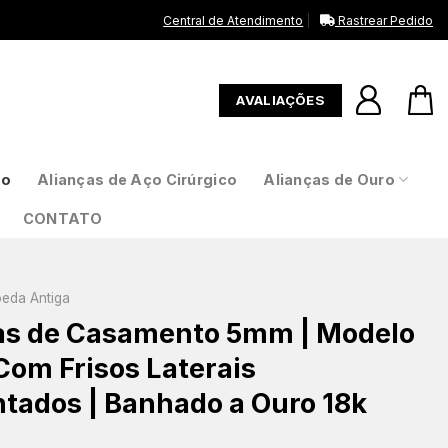
Central de Atendimento
Rastrear Pedido
AVALIAÇÕES
to
Alianças de Aço Cirúrgico
Alianças de Ouro
CONTATO
oeda Antiga
as de Casamento 5mm | Modelo
 Com Frisos Laterais
tados | Banhado a Ouro 18k