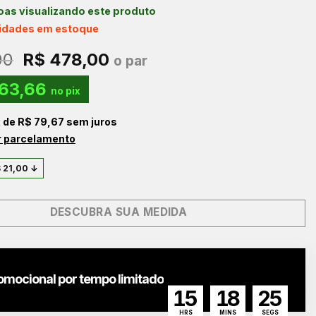
as visualizando este produto
nidades em estoque
O
O
00
R$
478,00
o par
preço
preço
63,66
original
atual
no pix
era:
é:
x de
R$
79,67
sem juros
R$ 499,00.
R$ 478,00.
r parcelamento
$
21,00
↓
DESCUBRA SUA MEDIDA
omocional por tempo limitado
15
18
24
HRS
MINS
SEGS