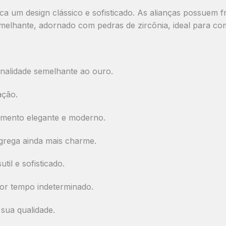
ca um design clássico e sofisticado. As alianças possuem
f
melhante
, adornado com
pedras de zircônia
, ideal para c
onalidade semelhante ao ouro.
ação.
mento elegante e moderno.
grega ainda mais charme.
til e sofisticado.
or tempo indeterminado.
sua qualidade.