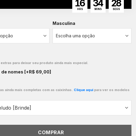
16
34
26
HRS
MINS
SEGS
Masculina
xtras para deixar seu produto ainda mais especial.
o de nomes
[+R$ 69,00]
ças ainda mais completas com as caixinhas.
Clique aqui
para ver os modelos
COMPRAR