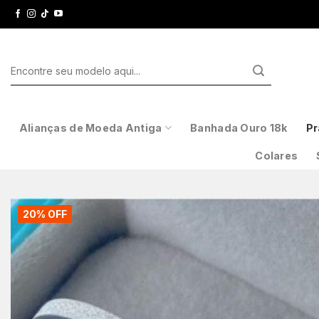
Skip
to
content
Pesquisar
por:
Alianças de Moeda Antiga
Banhada Ouro 18k
Pr
Colares
20% OFF