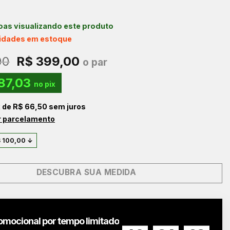
as visualizando este produto
nidades em estoque
O
O
00
R$
399,00
o par
preço
preço
87,03
original
atual
no pix
era:
é:
x de
R$
66,50
sem juros
R$ 499,00.
R$ 399,00.
r parcelamento
$
100,00
↓
DESCUBRA SUA MEDIDA
omocional por tempo limitado