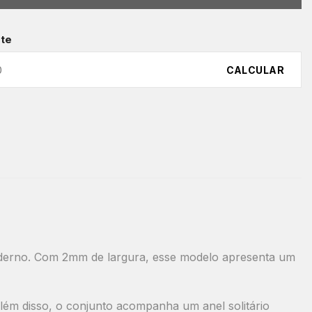
ete
CALCULAR
derno. Com 2
mm de largura
, esse modelo apresenta um
 Além disso, o conjunto acompanha um
anel solitário