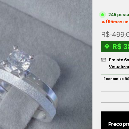
245 pesso
🔥 Últimas u
R$
499,
R$
3
Em até
6
Visualiza
Economize
R
Preço pr