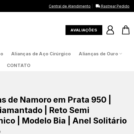
Central de Atendimento
Rastrear Pedido
AVALIAÇÕES
to
Alianças de Aço Cirúrgico
Alianças de Ouro
CONTATO
as de Namoro em Prata 950 |
amantado | Reto Semi
co | Modelo Bia | Anel Solitário
o