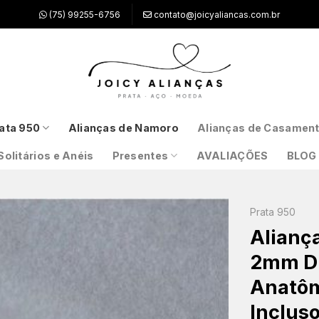
(75) 99255-6756
contato@joicyaliancas.com.br
ata 950
Alianças de Namoro
Alianças de Casamen
Solitários e Anéis
Presentes
AVALIAÇÕES
BLOG
Prata 950
Alianç
2mm Di
Anatômi
Inclus