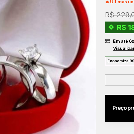
🔥 Últimas u
R$
229,
R$
1
Em até
6
Visualiza
Economize
R
Preço pr