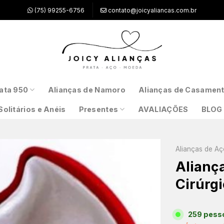
(75) 99255-6756
contato@joicyaliancas.com.br
ata 950
Alianças de Namoro
Alianças de Casamen
Solitários e Anéis
Presentes
AVALIAÇÕES
BLOG
Alianças de Aç
Alianç
Cirúrgi
259 pesso