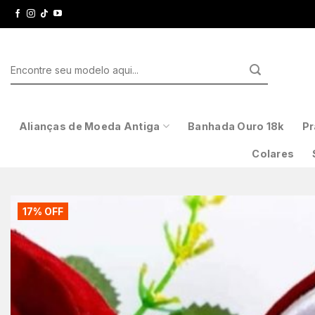
Skip
to
content
Pesquisar
por:
Alianças de Moeda Antiga
Banhada Ouro 18k
Pr
Colares
17% OFF