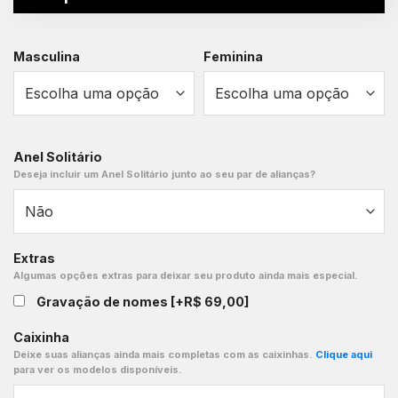
Masculina
Feminina
Anel Solitário
Deseja incluir um Anel Solitário junto ao seu par de alianças?
Extras
Algumas opções extras para deixar seu produto ainda mais especial.
Gravação de nomes
[+R$ 69,00]
Caixinha
Deixe suas alianças ainda mais completas com as caixinhas.
Clique aqui
para ver os modelos disponíveis.