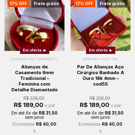
17% OFF
Frete grátis
17% OFF
Frete grátis
Em oferta 🔥
Em oferta 🔥
ALIANÇAS DE CASAMENTO
BANHADA OURO 18K
Alianças de
Par De Alianças Aço
Casamento 6mm
Cirúrgico Banhado A
Tradicional –
Ouro 18k 4mm –
Feminina com
cod55
Detalhe Diamantado
R$
229,00
R$
229,00
O
O
O
O
R$
189,00
R$
189,00
o par
o par
preço
preço
preço
preço
original
atual
original
atual
Em até
6
x de
R$
31,50
Em até
6
x de
R$
31,50
era:
é:
era:
é:
sem juros
sem juros
R$ 229,00.
R$ 189,00.
R$ 229,00.
R$ 189,00.
Economize
R$
40,00
Economize
R$
40,00
↓
↓