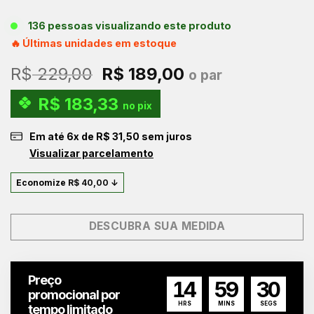
136 pessoas visualizando este produto
🔥 Últimas unidades em estoque
O
O
R$
229,00
R$
189,00
o par
preço
preço
R$
183,33
original
atual
no pix
era:
é:
Em até
6
x de
R$
31,50
sem juros
R$ 229,00.
R$ 189,00.
Visualizar parcelamento
Economize
R$
40,00
↓
DESCUBRA SUA MEDIDA
Preço
14
59
30
promocional por
HRS
MINS
SEGS
tempo limitado