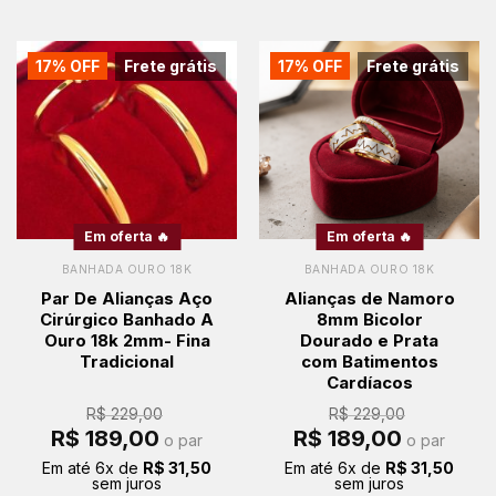
17% OFF
Frete grátis
17% OFF
Frete grátis
Em oferta 🔥
Em oferta 🔥
BANHADA OURO 18K
BANHADA OURO 18K
Par De Alianças Aço
Alianças de Namoro
Cirúrgico Banhado A
8mm Bicolor
Ouro 18k 2mm- Fina
Dourado e Prata
Tradicional
com Batimentos
Cardíacos
R$
229,00
R$
229,00
O
O
O
O
R$
189,00
R$
189,00
o par
o par
preço
preço
preço
preço
original
atual
original
atual
Em até
6
x de
R$
31,50
Em até
6
x de
R$
31,50
era:
é:
era:
é:
sem juros
sem juros
R$ 229,00.
R$ 189,00.
R$ 229,00.
R$ 189,00.