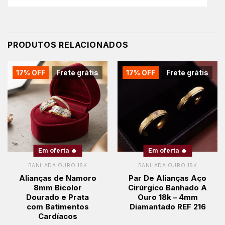
PRODUTOS RELACIONADOS
17% OFF
Frete grátis
17% OFF
Frete grátis
Em oferta 🔥
Em oferta 🔥
BANHADA OURO 18K
BANHADA OURO 18K
Alianças de Namoro
Par De Alianças Aço
8mm Bicolor
Cirúrgico Banhado A
Dourado e Prata
Ouro 18k – 4mm
com Batimentos
Diamantado REF 216
Cardíacos