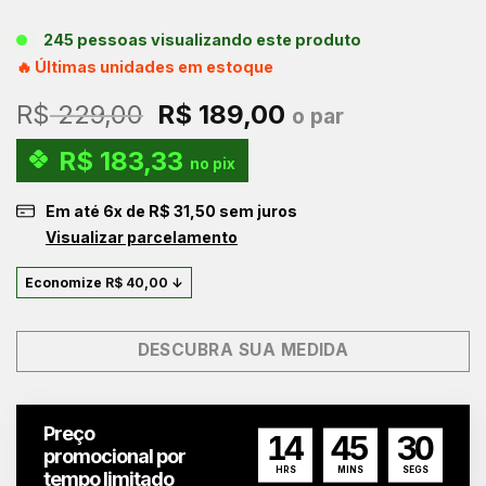
245 pessoas visualizando este produto
🔥 Últimas unidades em estoque
O
O
R$
229,00
R$
189,00
o par
preço
preço
R$
183,33
original
atual
no pix
era:
é:
Em até
6
x de
R$
31,50
sem juros
R$ 229,00.
R$ 189,00.
Visualizar parcelamento
Economize
R$
40,00
↓
DESCUBRA SUA MEDIDA
Preço
14
45
29
promocional por
HRS
MINS
SEGS
tempo limitado