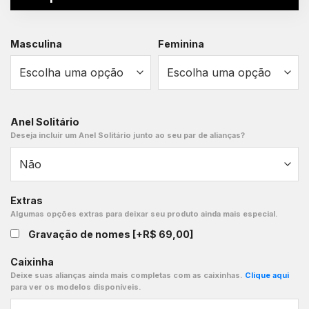
Masculina
Feminina
Anel Solitário
Deseja incluir um Anel Solitário junto ao seu par de alianças?
Extras
Algumas opções extras para deixar seu produto ainda mais especial.
Gravação de nomes
[+R$ 69,00]
Caixinha
Deixe suas alianças ainda mais completas com as caixinhas.
Clique aqui
para ver os modelos disponíveis.