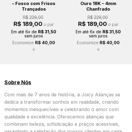
– Fosco com Frisos
Ouro 18K – 4mm
Trançados
Chanfrado
R$
229,00
R$
229,00
O
O
O
O
R$
189,00
R$
189,00
o par
o par
preço
preço
preço
preço
original
atual
original
atual
Em até
6
x de
R$
31,50
Em até
6
x de
R$
31,50
era:
é:
era:
é:
sem juros
sem juros
R$ 229,00.
R$ 189,00.
R$ 229,00.
R$ 189,00.
Economize
R$
40,00
Economize
R$
40,00
↓
↓
Sobre Nós
Com mais de 7 anos de história, a Joicy Alianças se
dedica a transformar sonhos em realidade, criando
momentos inesquecíveis e celebrando o amor com
qualidade e excelência. Oferecemos alianças que
combinam beleza, sofisticação e preços acessíveis,
garantindo a satisfação dos nossos clientes em cada