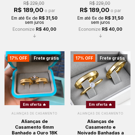
R$
229,00
R$
229,00
O
O
O
O
R$
189,00
R$
189,00
o par
o par
preço
preço
preço
preço
original
atual
original
atual
Em até
6
x de
R$
31,50
Em até
6
x de
R$
31,50
era:
é:
era:
é:
sem juros
sem juros
R$ 229,00.
R$ 189,00.
R$ 229,00.
R$ 189,00.
Economize
R$
40,00
Economize
R$
40,00
↓
↓
17% OFF
Frete grátis
17% OFF
Frete grátis
Em oferta 🔥
Em oferta 🔥
ALIANÇAS DE CASAMENTO
ALIANÇAS DE CASAMENTO
Alianças de
Alianças de
Casamento 6mm
Casamento e
Banhado a Ouro 18K
Noivado Banhadas a