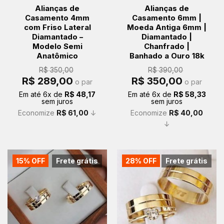
Alianças de
Alianças de
Casamento 4mm
Casamento 6mm |
com Friso Lateral
Moeda Antiga 6mm |
Diamantado –
Diamantado |
Modelo Semi
Chanfrado |
Anatômico
Banhado a Ouro 18k
R$
350,00
R$
390,00
O
O
O
O
R$
289,00
R$
350,00
o par
o par
preço
preço
preço
preço
original
atual
original
atual
Em até
6
x de
R$
48,17
Em até
6
x de
R$
58,33
era:
é:
era:
é:
sem juros
sem juros
R$ 350,00.
R$ 289,00.
R$ 390,00.
R$ 350,00.
Economize
R$
61,00
↓
Economize
R$
40,00
↓
15% OFF
Frete grátis
28% OFF
Frete grátis