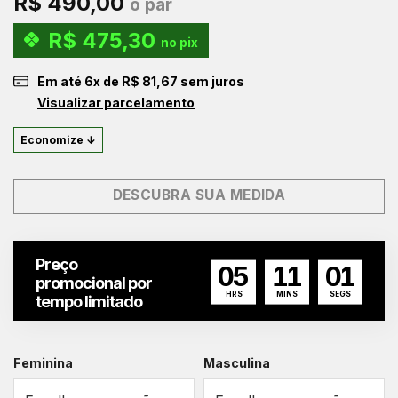
R$
490,00
o par
R$
475,30
no pix
Em até
6
x de
R$
81,67
sem juros
Visualizar parcelamento
Economize ↓
DESCUBRA SUA MEDIDA
Preço
05
11
00
promocional por
HRS
MINS
SEGS
tempo limitado
Feminina
Masculina