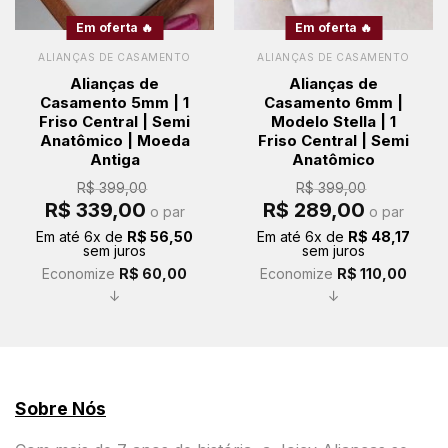
Em oferta 🔥
Em oferta 🔥
ALIANÇAS DE CASAMENTO
ALIANÇAS DE CASAMENTO
Alianças de
Alianças de
Casamento 5mm | 1
Casamento 6mm |
Friso Central | Semi
Modelo Stella | 1
Anatômico | Moeda
Friso Central | Semi
Antiga
Anatômico
R$
399,00
R$
399,00
O
O
O
O
R$
339,00
R$
289,00
o par
o par
preço
preço
preço
preço
original
atual
original
atual
Em até
6
x de
R$
56,50
Em até
6
x de
R$
48,17
era:
é:
era:
é:
sem juros
sem juros
R$ 399,00.
R$ 339,00.
R$ 399,00.
R$ 289,00.
Economize
R$
60,00
Economize
R$
110,00
↓
↓
Sobre Nós