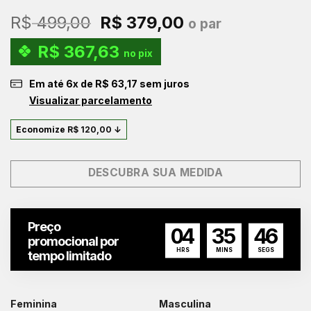
O
O
R$
499,00
R$
379,00
o par
preço
preço
R$
367,63
original
atual
no pix
era:
é:
Em até
6
x de
R$
63,17
sem juros
R$ 499,00.
R$ 379,00.
Visualizar parcelamento
Economize
R$
120,00
↓
DESCUBRA SUA MEDIDA
Preço
04
35
45
promocional por
HRS
MINS
SEGS
tempo limitado
Feminina
Masculina