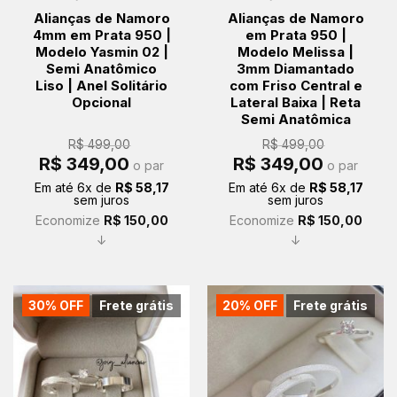
Alianças de Namoro
Alianças de Namoro
4mm em Prata 950 |
em Prata 950 |
Modelo Yasmin 02 |
Modelo Melissa |
Semi Anatômico
3mm Diamantado
Liso | Anel Solitário
com Friso Central e
Opcional
Lateral Baixa | Reta
Semi Anatômica
R$
499,00
R$
499,00
O
O
O
O
R$
349,00
R$
349,00
o par
o par
preço
preço
preço
preço
original
atual
original
atual
Em até
6
x de
R$
58,17
Em até
6
x de
R$
58,17
era:
é:
era:
é:
sem juros
sem juros
R$ 499,00.
R$ 349,00.
R$ 499,00.
R$ 349,00.
Economize
R$
150,00
Economize
R$
150,00
↓
↓
30% OFF
Frete grátis
20% OFF
Frete grátis