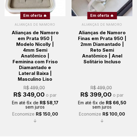
Em oferta 🔥
Em oferta 🔥
ALIANÇAS DE NAMORO
ALIANÇAS DE NAMORO
Alianças de Namoro
Alianças de Namoro
em Prata 950 |
Finas em Prata 950 |
Modelo Nicolly |
2mm Diamantado |
4mm Semi
Reto Semi
Anatômico |
Anatômico | Anel
Feminina com Friso
Solitário Incluso
Diamantado e
Lateral Baixa |
Masculino Liso
R$
499,00
R$
499,00
O
O
O
O
R$
349,00
R$
399,00
o par
o par
preço
preço
preço
preço
original
atual
original
atual
Em até
6
x de
R$
58,17
Em até
6
x de
R$
66,50
era:
é:
era:
é:
sem juros
sem juros
R$ 499,00.
R$ 349,00.
R$ 499,00.
R$ 399,00.
Economize
R$
150,00
Economize
R$
100,00
↓
↓