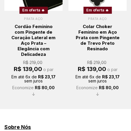
Em oferta 🔥
Em oferta 🔥
PRATA AÇO
PRATA AÇO
Cordão Feminino
Colar Choker
com Pingente de
Feminino em Aço
Coração Lateral em
Prata com Pingente
Aço Prata –
de Trevo Preto
Elegância com
Resinado
Delicadeza
R$
219,00
R$
219,00
O
O
O
O
R$
139,00
R$
139,00
o par
o par
preço
preço
preço
preço
original
atual
original
atual
Em até
6
x de
R$
23,17
Em até
6
x de
R$
23,17
era:
é:
era:
é:
sem juros
sem juros
R$ 219,00.
R$ 139,00.
R$ 219,00.
R$ 139,00.
Economize
R$
80,00
Economize
R$
80,00
↓
↓
Sobre Nós