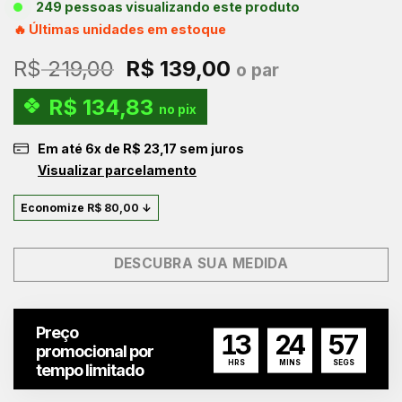
249 pessoas visualizando este produto
🔥 Últimas unidades em estoque
O
O
R$
219,00
R$
139,00
o par
preço
preço
R$
134,83
original
atual
no pix
era:
é:
Em até
6
x de
R$
23,17
sem juros
R$ 219,00.
R$ 139,00.
Visualizar parcelamento
Economize
R$
80,00
↓
DESCUBRA SUA MEDIDA
Preço
13
24
56
promocional por
HRS
MINS
SEGS
tempo limitado