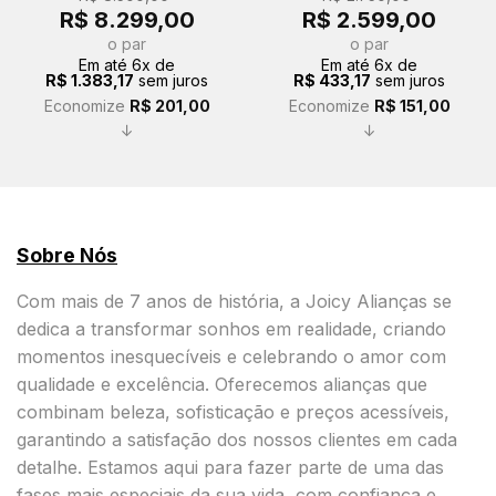
O
O
O
O
R$
8.299,00
R$
2.599,00
preço
preço
preço
preço
original
atual
original
atual
o par
o par
era:
é:
era:
é:
Em até
6
x de
Em até
6
x de
R$ 8.500,00.
R$ 8.299,00.
R$ 2.750,00.
R$ 2.59
R$
1.383,17
sem juros
R$
433,17
sem juros
Economize
R$
201,00
Economize
R$
151,00
↓
↓
Sobre Nós
Com mais de 7 anos de história, a Joicy Alianças se
dedica a transformar sonhos em realidade, criando
momentos inesquecíveis e celebrando o amor com
qualidade e excelência. Oferecemos alianças que
combinam beleza, sofisticação e preços acessíveis,
garantindo a satisfação dos nossos clientes em cada
detalhe. Estamos aqui para fazer parte de uma das
fases mais especiais da sua vida, com confiança e