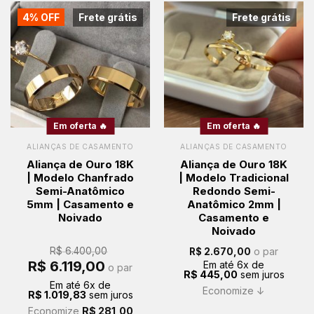
4% OFF
Frete grátis
Frete grátis
Em oferta 🔥
Em oferta 🔥
ALIANÇAS DE CASAMENTO
ALIANÇAS DE CASAMENTO
Aliança de Ouro 18K
Aliança de Ouro 18K
| Modelo Chanfrado
| Modelo Tradicional
Semi-Anatômico
Redondo Semi-
5mm | Casamento e
Anatômico 2mm |
Noivado
Casamento e
Noivado
R$
6.400,00
o par
R$
2.670,00
O
O
R$
6.119,00
Em até
6
x de
o par
preço
preço
R$
445,00
sem juros
original
atual
Em até
6
x de
era:
é:
Economize ↓
R$
1.019,83
sem juros
R$ 6.400,00.
R$ 6.119,00.
Economize
R$
281,00