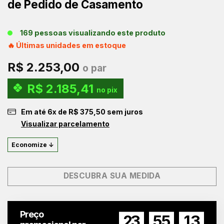
de Pedido de Casamento
169 pessoas visualizando este produto
🔥 Últimas unidades em estoque
R$
2.253,00
o par
R$
2.185,41
no pix
Em até
6
x de
R$
375,50
sem juros
Visualizar parcelamento
Economize ↓
DESCUBRA SUA MEDIDA
Preço
23
55
12