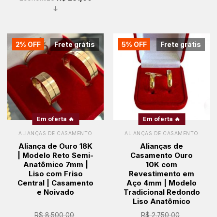
↓
2% OFF
Frete grátis
5% OFF
Frete grátis
Em oferta 🔥
Em oferta 🔥
ALIANÇAS DE CASAMENTO
ALIANÇAS DE CASAMENTO
Aliança de Ouro 18K
Alianças de
| Modelo Reto Semi-
Casamento Ouro
Anatômico 7mm |
10K com
Liso com Friso
Revestimento em
Central | Casamento
Aço 4mm | Modelo
e Noivado
Tradicional Redondo
Liso Anatômico
R$
8.500,00
R$
2.750,00